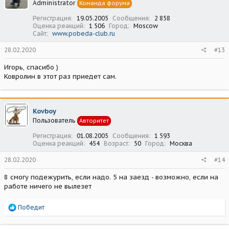
Administrator
Команда форума
Регистрация
19.05.2005
Сообщения
2 858
Оценка реакций
1 506
Город
Moscow
Сайт
www.pobeda-club.ru
28.02.2020
#13
Игорь, спасибо )
Ковролин в этот раз приедет сам.
Kovboy
Пользователь
Авторитет
Регистрация
01.08.2005
Сообщения
1 593
Оценка реакций
454
Возраст
50
Город
Москва
28.02.2020
#14
8 смогу подежурить, если надо. 5 на заезд - возможно, если на
работе ничего не вылезет
Р
Победит
е
а