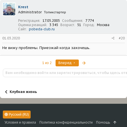
Krest
Administrator
Топикстартер
Регистрация
17.05.2005
Сообщения
7 774
Оценка реакций
3 345
Возраст
51
Город
Москва
Сайт
pobeda-club.ru
01.03.2020
#20
Не вижу проблемы. Приезжай когда захочешь.
Последняя
1 из 2
Вперед
Вам необходимо войти или зарегистрироваться, чтобы здесь от
Клубная жизнь
Русский (RU)
Условия и правила
Политика конфиденциальности
Помощь