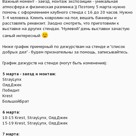
Важный момент - заезд, монтаж экспозиции - уникальная
атмосфера и физическая разминка )) Поэтому 5 марта нужно
помочь с оформлением клубного стенда с 16 до 20 часов. Нужно
3-4 человека. Клеить ковролин на пол, вешать баннеры и
расставлять реквизит. Заодно смотреть, что приготовили к
выставке на других стендах. "Нулевой" день выставки зачастую
самый интересный
Ниже график примерный по дежурствам на стенде и "список
добрых дел" - будем признательны за помощь, записывайтесь.
График дежурств на стенде (могут быть изменения):
5 марта - заезд и монтаж:
StrayLynx
ОлдДжек
Победит
Krest
БольшойБрат
6 марта:
10-15 Krest, StrayLynx, ОлдДжек
15-19 Krest, StrayLynx, ОлдДжек
7 марта: