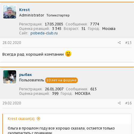
к
ц
Krest
и
Administrator
Топикстартер
и
:
Регистрация
17.05.2005
Сообщения
7 774
Оценка реакций
3 345
Возраст
51
Город
Москва
Сайт
pobeda-club.ru
28.02.2020
#15
Всегда рад хорошей компании
рыбак
Пользователь
10 лет на форуме
Регистрация
26.01.2007
Сообщения
615
Оценка реакций
399
Город
МОСКВА
29.02.2020
#16
Krest сказал(а):
Ольга в прошлом году все хорошо сказала, остается только
скопипастить с правками: