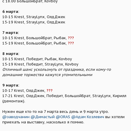
с 18.00 БольшойБрат, Kovboy
БольшойБрат
6 марта:
6 марта:
10-15 Krest, StrayLynx, ОлдДжек
10-15 Krest, StrayLynx, ОлдДжек
15-19 Krest, StrayLynx, ОлдДжек
15-19 Krest, StrayLynx, ОлдДжек
7 марта:
7 марта:
10-15 Krest, БольшойБрат
10-15 Krest, БольшойБрат, Рыбак,
???
15-19 Krest, БольшойБрат
15-19 Krest, БольшойБрат, Рыбак,
???
8 марта:
8 марта:
10-15 Krest, Победит, StrayLynx
10-15 Krest, Победит, Рыбак, Kovboy
15-19 Krest, ???, StrayLynx
Отличный шанс ускользнуть от праздника, если кому-то
15-19 Krest, Победит, StrayLynx, Kovboy
домашние торжества кажутся утомительными
Отличный шанс ускользнуть от праздника, если кому-то
домашние торжества кажутся утомительными
9 марта:
10-17 Krest, ОлдДжек
9 марта:
17-21 Krest, ОлдДжек, Победит, StrayLynx (демонтаж).
10-17 Krest, ОлдДжек,
???
Лучшему волонтеру стенда -- право закрыть экспозицию
17-21 Krest, ОлдДжек, Победит, БольшойБрат, StrayLynx, Кирилл
прощальным гудком
(демонтаж).
Нужна помощь:
Нужен еще кто-то на 7 марта весь день и 9 марта утро.
1. 5 вечером или 6 утром привезти в Сокольники: клубный флаг и
@заводчанин
@Димастый
@ORAS
@Адам Козлевич
вы хотели
3 стула, 9 марта забрать.
приехать на выставку, насколько я помню.
2. Привезти/увезти ковролин. Его нужно 50 квадратных метров, в
легковую машину он точно не поместится.