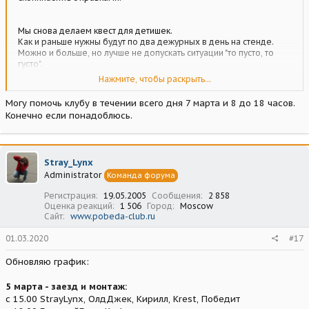
Мы снова делаем квест для детишек.
Как и раньше нужны будут по два дежурных в день на стенде.
Можно и больше, но лучше не допускать ситуации "то пусто, то
густо".
Дежурные обеспечиваются постоянным пропуском, почетом и
Нажмите, чтобы раскрыть...
уважением
Могу помочь клубу в течении всего дня 7 марта и 8 до 18 часов.
Важный момент - заезд, монтаж экспозиции - уникальная
Конечно если понадоблюсь.
атмосфера и физическая разминка )) Поэтому 5 марта нужно
помочь с оформлением клубного стенда с 16 до 20 часов. Нужно
3-4 человека. Клеить ковролин на пол, вешать баннеры и
расставлять реквизит. Заодно смотреть, что приготовили к
Stray_Lynx
выставке на других стендах. "Нулевой" день выставки зачастую
Administrator
Команда форума
самый интересный
Регистрация
19.05.2005
Сообщения
2 858
Ниже график примерный по дежурствам на стенде и "список
Оценка реакций
1 506
Город
Moscow
Сайт
www.pobeda-club.ru
добрых дел" - будем признательны за помощь, записывайтесь.
01.03.2020
#17
График дежурств на стенде (могут быть изменения):
5 марта - заезд и монтаж:
Обновляю график:
StrayLynx
ОлдДжек
5 марта - заезд и монтаж:
Победит
с 15.00 StrayLynx, ОлдДжек, Кирилл, Krest, Победит
Krest