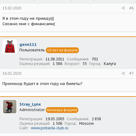
Традиционно, сайт Галереи:
www.29.oldtimer.ru
13.02.2020
#6
Я в этом году не приеду(((
Сложно мне с финансами(
genn111
Пользователь
10 лет на форуме
Регистрация
11.08.2011
Сообщения
702
Оценка реакций
1 386
Возраст
55
Город
Калуга
16.02.2020
#7
Промокод будет в этом году на билеты?
Stray_Lynx
Administrator
Команда форума
Регистрация
19.05.2005
Сообщения
2 858
Оценка реакций
1 506
Город
Moscow
Сайт
www.pobeda-club.ru