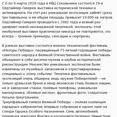
С 6 по 9 марта 2020 года в КВЦ Сокольники состоится 29-я
Олдтаймер-Галерея, выставка исторической техники и
антиквариата. На этот раз уникальная экспозиция займёт сразу
три павильона, и её общая площадь превысит 10.000 кв. метров.
Олдтаймер-Галерея проводится с 2002 года и всякий раз
удивляет новой неожиданной тематикой, экспонаты этой
необычной выставки практически никогда не повторяются, это
всегда – громкие премьеры, сенсации и сюрпризы.
В рамках выставки состоится военно-технический фестиваль
«Моторы Победы», посвящённый 75-летней годовщине победы
советского народа в Великой Отечественной войне. Фестиваль
объединит в себе десятки музеев и клубов исторической
реконструкции. Множество уникальных экспонатов были
извлечены из музейных запасников и отреставрированы
специально к этому событию. Тематика фестивальных
экспозиций очень обширна, ведь оружие Победителей – не
только уральская броня и ленд-лизовская сталь боевых машин,
но и заводские станки, полевые телефоны, уникальная
кинохроника, «боевые листки», фронтовые фото, солдатские
письма-треугольники.
Триумфальный символ Великой Победы – полная коллекция
парадных кабриолетов, впервые собранная в одном зале на
стенде Гаража Особого Назначения. Семь автомобилей,
помнящих маршала Жукова и космонавта Гагарина, Министров