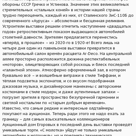
обороны СССР Гречко и Устинова. Значение этих великолепных
стремительных «стальных коней» в истории нашей страны
трудно переоценить, каждый из них, от Сталинского ЗиС-110Б до
современного «Ауруса» – абсолютная и бесценная реликвия.
Устроители выставки решили отметить наступление «двадцатых
годов» ретроспективным показом выдающихся автомобилей
столетней давности. Зрителям предлагается перенестись
«вперёд, в прошлое» – из 2020-го в 1920-е! Всего лишь на
четыре дня один из павильонов выставки превратится в
автомобильный салон времён расцвета Ar-Deco. На центральной
аллее просторно расположится дюжина респектабельных
«моторов», олицетворяющих собой роскошь и блеск последней
«галантной эпохи». Атмосферно оформленный зал, в котором
буквально всё – и волшебные витражи в стиле Тиффани, и
тёплая подсветка экспонатов, и со вкусом подобранная
джазовая музыка, и дизайнерские манекены с авторскими
костюмами в стиле модерн, и даже аутентичные запахи –
погрузит зрителя в пространство безупречной гармонии и
светлой ностальгии по «старым добрым временам».
Известно, что самые редкие и интересные олдтаймеры
покупают на аукционах. Теперь ради этого не надо ехать за
границу – для самых взыскательных коллекционеров
Аукционный дом Егоровых в последний день выставки проведёт
уникальные торги. «С молотка» уйдут не только уникальные
автомобили и мотоциклы, но и предметы технического