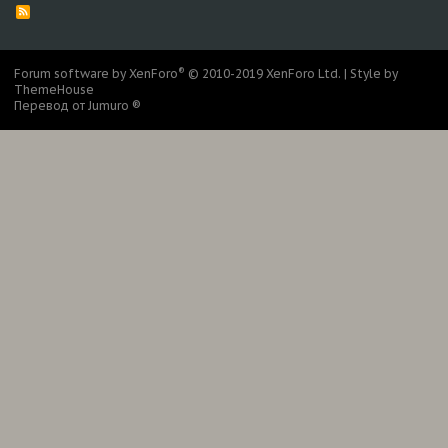
R
S
S
®
Forum software by XenForo
© 2010-2019 XenForo Ltd.
|
Style by
ThemeHouse
Перевод от Jumuro ®