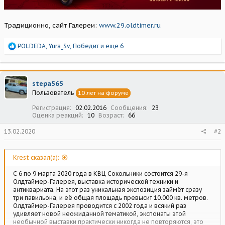
Традиционно, сайт Галереи:
www.29.oldtimer.ru
Р
POLDEDA
,
Yura_Sv
,
Победит
и еще 6
е
а
к
ц
stepa565
и
Пользователь
10 лет на форуме
и
:
Регистрация
02.02.2016
Сообщения
23
Оценка реакций
10
Возраст
66
13.02.2020
#2
Krest сказал(а):
С 6 по 9 марта 2020 года в КВЦ Сокольники состоится 29-я
Олдтаймер-Галерея, выставка исторической техники и
антиквариата. На этот раз уникальная экспозиция займёт сразу
три павильона, и её общая площадь превысит 10.000 кв. метров.
Олдтаймер-Галерея проводится с 2002 года и всякий раз
удивляет новой неожиданной тематикой, экспонаты этой
необычной выставки практически никогда не повторяются, это