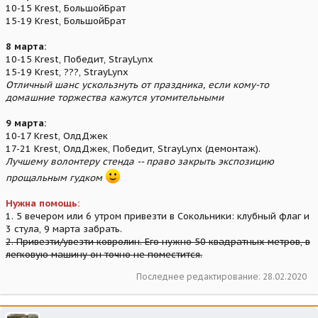
10-15 Krest, БольшойБрат
15-19 Krest, БольшойБрат
8 марта:
10-15 Krest, Победит, StrayLynx
15-19 Krest, ???, StrayLynx
Отличный шанс ускользнуть от праздника, если кому-то
домашние торжества кажутся утомительными
9 марта:
10-17 Krest, ОлдДжек
17-21 Krest, ОлдДжек, Победит, StrayLynx (демонтаж).
Лучшему волонтеру стенда -- право закрыть экспозицию
прощальным гудком
Нужна помощь:
1. 5 вечером или 6 утром привезти в Сокольники: клубный флаг и
3 стула, 9 марта забрать.
2. Привезти/увезти ковролин. Его нужно 50 квадратных метров, в
легковую машину он точно не поместится.
Последнее редактирование:
28.02.2020