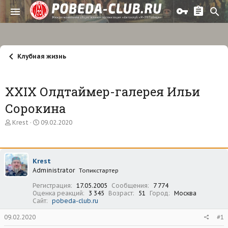
Клубная жизнь
XXIX Олдтаймер-галерея Ильи
Сорокина
А
Д
Krest
09.02.2020
в
а
т
т
о
а
р
н
Krest
т
а
Administrator
е
ч
Топикстартер
м
а
Регистрация
17.05.2005
Сообщения
7 774
ы
л
Оценка реакций
3 345
Возраст
51
Город
Москва
а
Сайт
pobeda-club.ru
09.02.2020
#1