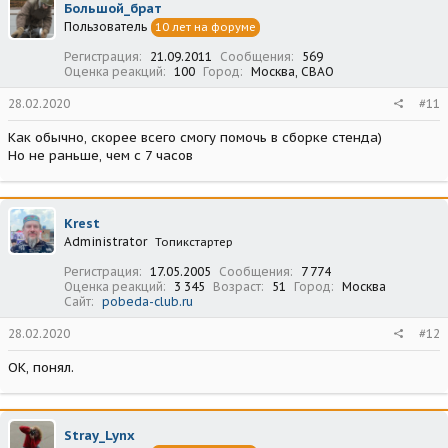
Большой_брат
Пользователь
10 лет на форуме
Регистрация
21.09.2011
Сообщения
569
Оценка реакций
100
Город
Москва, СВАО
28.02.2020
#11
Как обычно, скорее всего смогу помочь в сборке стенда)
Но не раньше, чем с 7 часов
Krest
Administrator
Топикстартер
Регистрация
17.05.2005
Сообщения
7 774
Оценка реакций
3 345
Возраст
51
Город
Москва
Сайт
pobeda-club.ru
28.02.2020
#12
ОК, понял.
Stray_Lynx