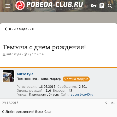
Дни рождения
Темыча с днем рождения!
А
Д
autostyle
29.12.2016
в
а
т
т
о
а
р
н
autostyle
т
а
Пользователь
е
ч
Топикстартер
5 лет на форуме
м
а
Регистрация
18.03.2013
Сообщения
2 801
ы
л
Оценка реакций
216
Возраст
45
а
Город
Калужская область
Сайт
autostyle40.ru
29.12.2016
#1
С Днём рождения! Всех благ.