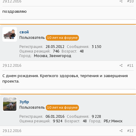
29.12.2016
#10
поздравляю
свой
Пользователь
10 лет на форуме
Регистрация
28.05.2012
Сообщения
3 150
Оценка реакций
746
Возраст
48
Город
Москва, Звенигород
29.12.2016
#11
С днем рождения. Крепкого здоровья, терпения и завершения
проекта.
Зубр
Пользователь
10 лет на форуме
Регистрация
06.01.2016
Сообщения
9 228
Оценка реакций
9 924
Возраст
48
Город
РБ,г.Минск
29.12.2016
#12