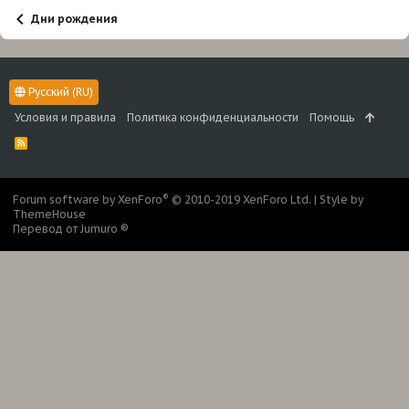
Дни рождения
Русский (RU)
Условия и правила
Политика конфиденциальности
Помощь
R
S
S
®
Forum software by XenForo
© 2010-2019 XenForo Ltd.
|
Style by
ThemeHouse
Перевод от Jumuro ®