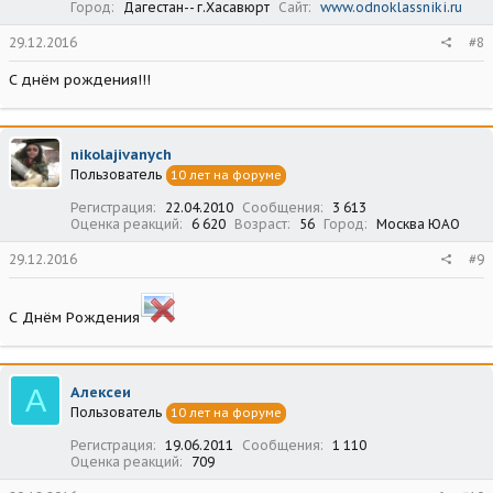
Город
Дагестан-- г.Хасавюрт
Сайт
www.odnoklassniki.ru
29.12.2016
#8
С днём рождения!!!
nikolajivanych
Пользователь
10 лет на форуме
Регистрация
22.04.2010
Сообщения
3 613
Оценка реакций
6 620
Возраст
56
Город
Москва ЮАО
29.12.2016
#9
С Днём Рождения
A
Aлексеи
Пользователь
10 лет на форуме
Регистрация
19.06.2011
Сообщения
1 110
Оценка реакций
709