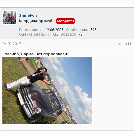
Shmelwis
Координатор клуба
Авторитет
Регистрация
12.06.2005
Сообщения
523
Оценка реакций
735
Возраст
72
04.08.2017
#11
Спасибо, Парни! Вот порадовали!