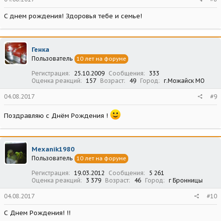
С днем рождения! Здоровья тебе и семье!
Генка
Пользователь
10 лет на форуме
Регистрация
25.10.2009
Сообщения
333
Оценка реакций
157
Возраст
49
Город
г.Можайск МО
04.08.2017
#9
Поздравляю с Днём Рождения !
Mexanik1980
Пользователь
10 лет на форуме
Регистрация
19.03.2012
Сообщения
5 261
Оценка реакций
3 379
Возраст
46
Город
г Бронницы
04.08.2017
#10
С Днем Рождения! !!