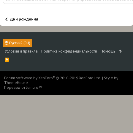
Дни рождения
Русский (RU)
Условия и правила
Политика конфиденциальности
Помощь
R
S
S
®
Forum software by XenForo
© 2010-2019 XenForo Ltd.
|
Style by
ThemeHouse
Перевод от Jumuro ®