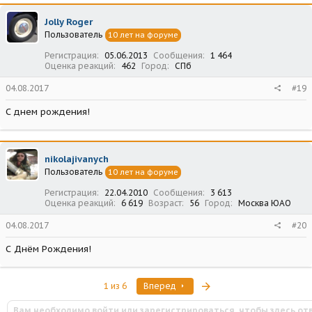
Jolly Roger
Пользователь
10 лет на форуме
Регистрация
05.06.2013
Сообщения
1 464
Оценка реакций
462
Город
СПб
04.08.2017
#19
С днем рождения!
nikolajivanych
Пользователь
10 лет на форуме
Регистрация
22.04.2010
Сообщения
3 613
Оценка реакций
6 619
Возраст
56
Город
Москва ЮАО
04.08.2017
#20
С Днём Рождения!
Последняя
1 из 6
Вперед
Вам необходимо войти или зарегистрироваться, чтобы здесь от