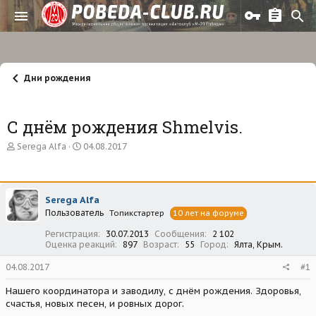
Дни рождения
С днём рождения Shmelvis.
А
Д
Serega Alfa
04.08.2017
в
а
т
т
о
а
р
н
Serega Alfa
т
а
Пользователь
е
ч
Топикстартер
10 лет на форуме
м
а
Регистрация
30.07.2013
Сообщения
2 102
ы
л
Оценка реакций
897
Возраст
55
Город
Ялта, Крым.
а
04.08.2017
#1
Нашего координатора и заводилу, с днём рождения. Здоровья,
счастья, новых песен, и ровных дорог.