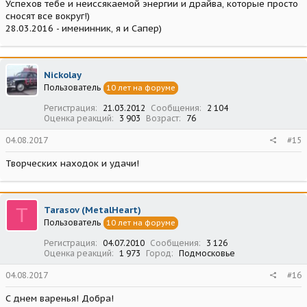
Успехов тебе и неиссякаемой энергии и драйва, которые просто
сносят все вокруг!)
28.03.2016 - именинник, я и Сапер)
Nickolay
Пользователь
10 лет на форуме
Регистрация
21.03.2012
Сообщения
2 104
Оценка реакций
3 903
Возраст
76
04.08.2017
#15
Творческих находок и удачи!
T
Tarasov (MetalHeart)
Пользователь
10 лет на форуме
Регистрация
04.07.2010
Сообщения
3 126
Оценка реакций
1 973
Город
Подмосковье
04.08.2017
#16
С днем варенья! Добра!