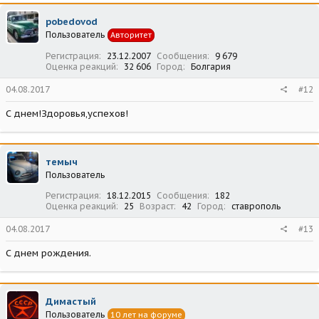
pobedovod
Пользователь
Авторитет
Регистрация
23.12.2007
Сообщения
9 679
Оценка реакций
32 606
Город
Болгария
04.08.2017
#12
С днем!Здоровья,успехов!
темыч
Пользователь
Регистрация
18.12.2015
Сообщения
182
Оценка реакций
25
Возраст
42
Город
ставрополь
04.08.2017
#13
С днем рождения.
Димастый
Пользователь
10 лет на форуме