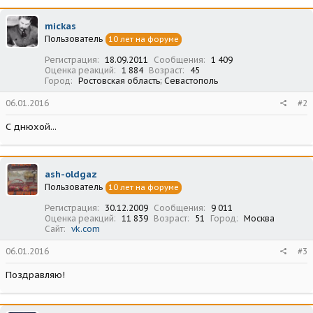
mickas
Пользователь
10 лет на форуме
Регистрация
18.09.2011
Сообщения
1 409
Оценка реакций
1 884
Возраст
45
Город
Ростовская область; Севастополь
06.01.2016
#2
С днюхой...
ash-oldgaz
Пользователь
10 лет на форуме
Регистрация
30.12.2009
Сообщения
9 011
Оценка реакций
11 839
Возраст
51
Город
Москва
Сайт
vk.com
06.01.2016
#3
Поздравляю!