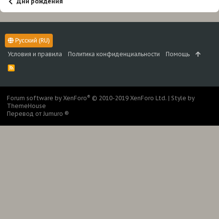
Дни рождения
Русский (RU)
Условия и правила
Политика конфиденциальности
Помощь
R
S
S
®
Forum software by XenForo
© 2010-2019 XenForo Ltd.
|
Style by
ThemeHouse
Перевод от Jumuro ®