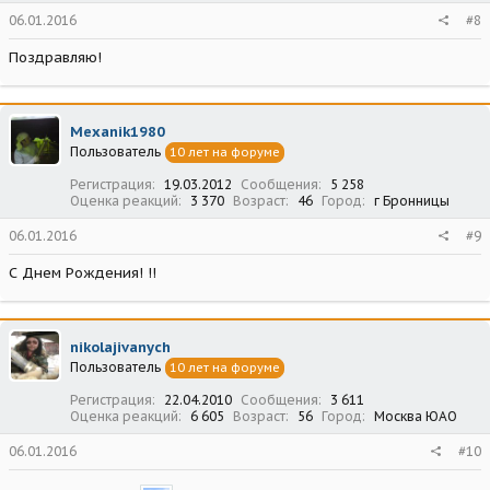
06.01.2016
#8
Поздравляю!
Mexanik1980
Пользователь
10 лет на форуме
Регистрация
19.03.2012
Сообщения
5 258
Оценка реакций
3 370
Возраст
46
Город
г Бронницы
06.01.2016
#9
С Днем Рождения! !!
nikolajivanych
Пользователь
10 лет на форуме
Регистрация
22.04.2010
Сообщения
3 611
Оценка реакций
6 605
Возраст
56
Город
Москва ЮАО
06.01.2016
#10