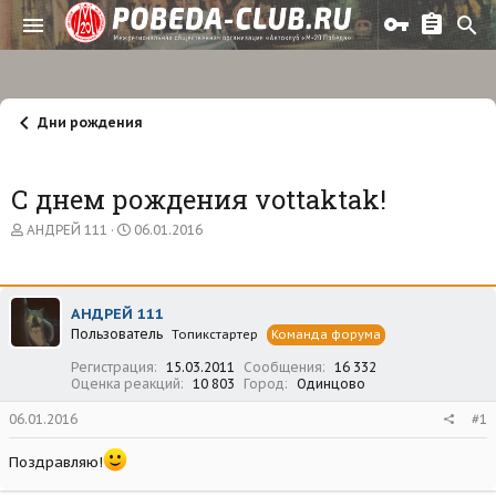
Дни рождения
С днем рождения vottaktak!
А
Д
АНДРЕЙ 111
06.01.2016
в
а
т
т
о
а
р
н
АНДРЕЙ 111
т
а
Пользователь
е
ч
Топикстартер
Команда форума
м
а
Регистрация
15.03.2011
Сообщения
16 332
ы
л
Оценка реакций
10 803
Город
Одинцово
а
06.01.2016
#1
Поздравляю!