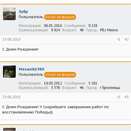
Зубр
Пользователь
10 лет на форуме
Регистрация
06.01.2016
Сообщения
9 228
Оценка реакций
9 924
Возраст
48
Город
РБ,г.Минск
23.06.2016
#2
С Днем Рождения!
Mexanik1980
Пользователь
10 лет на форуме
Регистрация
19.03.2012
Сообщения
5 261
Оценка реакций
3 378
Возраст
46
Город
г Бронницы
23.06.2016
#3
С Днем Рождения! !! Скорейшего завершения работ по
восстановлению Победы))