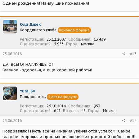
С днем рождения! Наилучшие пожелания!
Олд Джек
Координатор клуба
Команда форума
Регистрация
23.12.2007
Сообщения
13 439
Оценка реакций
5 953
Город
москва
23.06.2016
#13
ДА! ВСЕГО! НАИЛУЧШЕГО!
Главное - здоровья, а еще хорошей работы!
Yura_Sv
Пользователь
5 лет на форуме
Регистрация
26.10.2014
Сообщения
953
Оценка реакций
643
Возраст
45
Город
Москва
23.06.2016
#14
Поздравляю! Пусть все начинания увенчаются успехом! Самое
главное здоровья и простых человеческих радостей побольше!!!