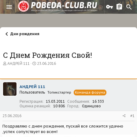
Дни рождения
С Днем Рождения Свой!
А
Д
АНДРЕЙ 111
23.06.2016
в
а
т
т
о
а
р
н
АНДРЕЙ 111
т
а
Пользователь
е
ч
Топикстартер
Команда форума
м
а
Регистрация
15.03.2011
Сообщения
16 333
ы
л
Оценка реакций
10 806
Город
Одинцово
а
23.06.2016
#1
Поздравляю с днем рождения, пускай все сложится удачно
,успех сопутствует во всем!