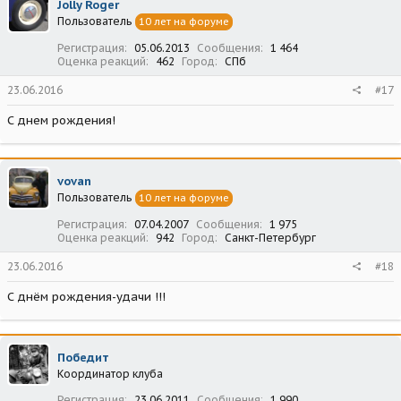
Jolly Roger
Пользователь
10 лет на форуме
Регистрация
05.06.2013
Сообщения
1 464
Оценка реакций
462
Город
СПб
23.06.2016
#17
С днем рождения!
vovan
Пользователь
10 лет на форуме
Регистрация
07.04.2007
Сообщения
1 975
Оценка реакций
942
Город
Санкт-Петербург
23.06.2016
#18
С днём рождения-удачи !!!
Победит
Координатор клуба
Регистрация
23.06.2011
Сообщения
1 990