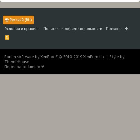
Русский (RU)
Условия и правила
Политика конфиденциальности
Помощь
R
S
S
®
Forum software by XenForo
© 2010-2019 XenForo Ltd.
|
Style by
ThemeHouse
Перевод от Jumuro ®