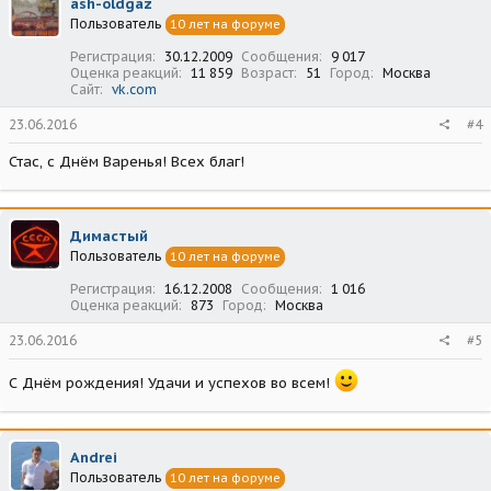
ash-oldgaz
Пользователь
10 лет на форуме
Регистрация
30.12.2009
Сообщения
9 017
Оценка реакций
11 859
Возраст
51
Город
Москва
Сайт
vk.com
23.06.2016
#4
Стас, с Днём Варенья! Всех благ!
Димастый
Пользователь
10 лет на форуме
Регистрация
16.12.2008
Сообщения
1 016
Оценка реакций
873
Город
Москва
23.06.2016
#5
С Днём рождения! Удачи и успехов во всем!
Andrei
Пользователь
10 лет на форуме