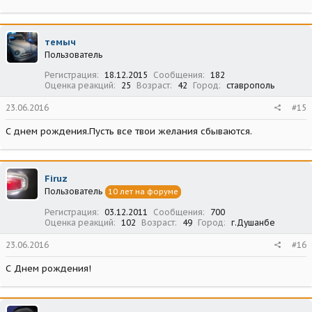
темыч
Пользователь
Регистрация
18.12.2015
Сообщения
182
Оценка реакций
25
Возраст
42
Город
ставрополь
23.06.2016
#15
С днем рождения.Пусть все твои желания сбываются.
Firuz
Пользователь
10 лет на форуме
Регистрация
03.12.2011
Сообщения
700
Оценка реакций
102
Возраст
49
Город
г.Душанбе
23.06.2016
#16
С Днем рождения!