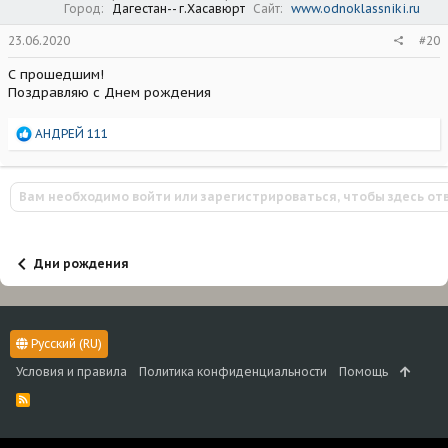
Город
Дагестан-- г.Хасавюрт
Сайт
www.odnoklassniki.ru
23.06.2020
#20
С прошедшим!
Поздравляю с Днем рождения
Р
АНДРЕЙ 111
е
а
к
Вам необходимо войти или зарегистрироваться, чтобы здесь от
ц
и
и
:
Дни рождения
Русский (RU)
Условия и правила
Политика конфиденциальности
Помощь
R
S
S