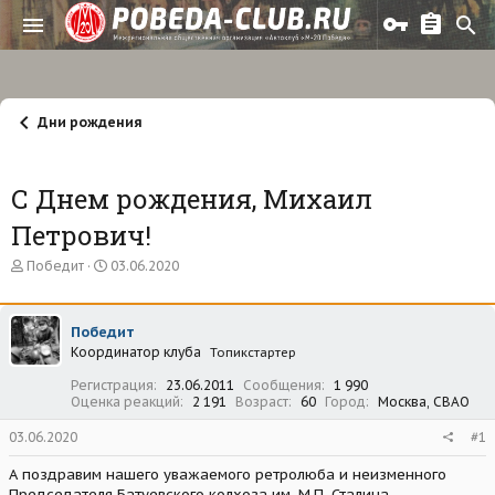
Дни рождения
С Днем рождения, Михаил
Петрович!
А
Д
Победит
03.06.2020
в
а
т
т
о
а
Победит
р
н
Координатор клуба
т
а
Топикстартер
е
ч
Регистрация
23.06.2011
Сообщения
1 990
м
а
Оценка реакций
2 191
Возраст
60
Город
Москва, СВАО
ы
л
а
03.06.2020
#1
А поздравим нашего уважаемого ретролюба и неизменного
Председателя Батуевского колхоза им. М.П. Сталина