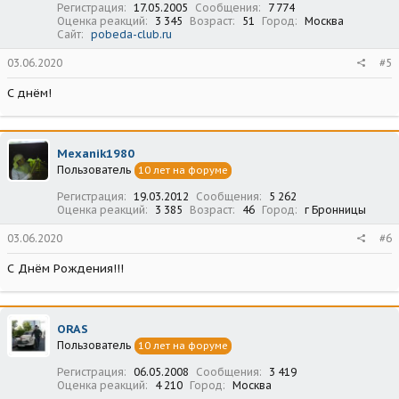
Регистрация
17.05.2005
Сообщения
7 774
Оценка реакций
3 345
Возраст
51
Город
Москва
Сайт
pobeda-club.ru
03.06.2020
#5
С днём!
Mexanik1980
Пользователь
10 лет на форуме
Регистрация
19.03.2012
Сообщения
5 262
Оценка реакций
3 385
Возраст
46
Город
г Бронницы
03.06.2020
#6
С Днём Рождения!!!
ORAS
Пользователь
10 лет на форуме
Регистрация
06.05.2008
Сообщения
3 419
Оценка реакций
4 210
Город
Москва