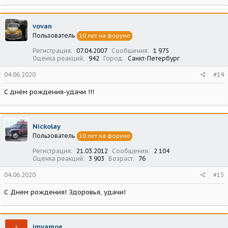
vovan
Пользователь
10 лет на форуме
Регистрация
07.04.2007
Сообщения
1 975
Оценка реакций
942
Город
Санкт-Петербург
04.06.2020
#14
С днём рождения-удачи !!!
Nickolay
Пользователь
10 лет на форуме
Регистрация
21.03.2012
Сообщения
2 104
Оценка реакций
3 903
Возраст
76
04.06.2020
#15
С Днем рождения! Здоровья, удачи!
imyamoe