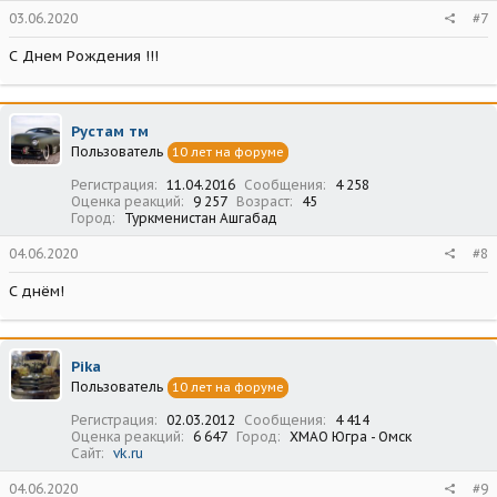
03.06.2020
#7
С Днем Рождения !!!
Рустам тм
Пользователь
10 лет на форуме
Регистрация
11.04.2016
Сообщения
4 258
Оценка реакций
9 257
Возраст
45
Город
Туркменистан Ашгабад
04.06.2020
#8
С днём!
Pika
Пользователь
10 лет на форуме
Регистрация
02.03.2012
Сообщения
4 414
Оценка реакций
6 647
Город
ХМАО Югра - Омск
Сайт
vk.ru
04.06.2020
#9