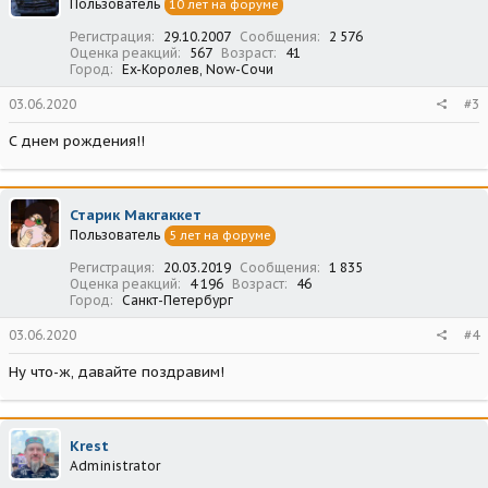
Пользователь
10 лет на форуме
Регистрация
29.10.2007
Сообщения
2 576
Оценка реакций
567
Возраст
41
Город
Ex-Королев, Now-Сочи
03.06.2020
#3
С днем рождения!!
Старик Макгаккет
Пользователь
5 лет на форуме
Регистрация
20.03.2019
Сообщения
1 835
Оценка реакций
4 196
Возраст
46
Город
Санкт-Петербург
03.06.2020
#4
Ну что-ж, давайте поздравим!
Krest
Administrator