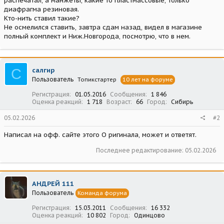
распечатал, а манжеты, какие то пластмассовые, только
диафрагма резиновая.
Кто-нить ставил такие?
Не осмелился ставить, завтра сдам назад, видел в магазине
полный комплект и Ниж.Новгорода, посмотрю, что в нем.
С
салгир
Пользователь
Топикстартер
10 лет на форуме
Регистрация
01.05.2016
Сообщения
1 846
Оценка реакций
1 718
Возраст
66
Город
Сибирь
05.02.2026
#2
Написал на офф. сайте этого О ригинала, может и ответят.
Последнее редактирование:
05.02.2026
АНДРЕЙ 111
Пользователь
Команда форума
Регистрация
15.03.2011
Сообщения
16 332
Оценка реакций
10 802
Город
Одинцово