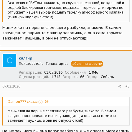
Вся возня с ГВУТом началось, по случаю, внезапной, нежданной и
редкой блокировки тормозов, подъехал- тормознул и тормоз не
отпускает, нашел выход- поднять тарелку атмосферного клапана
(снял крышку с фильтром).
Манжетки на поршне следящего разбухли, знакомо. В самом
запущенном варианте машину заводишь, а она сама тормоза
зажимает. Глушишь, а они не отпускаются)))
С
салгир
Пользователь
Топикстартер
10 лет на форуме
Регистрация
01.05.2016
Сообщения
1 846
Оценка реакций
1 718
Возраст
66
Город
Сибирь
07.02.2026
#8
Damon777 сказал(а):
Манжетки на поршне следящего разбухли, знакомо. В самом
запущенном варианте машину заводишь, а она сама тормоза
зажимает. Глушишь, а они не отпускаются)))
Не, не так. Чего бы она вдруг разбухла. Я же описал. Могу ездить