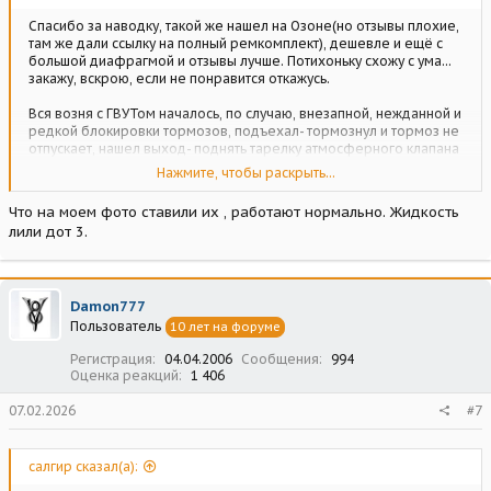
Спасибо за наводку, такой же нашел на Озоне(но отзывы плохие,
там же дали ссылку на полный ремкомплект), дешевле и ещё с
большой диафрагмой и отзывы лучше. Потихоньку схожу с ума...
закажу, вскрою, если не понравится откажусь.
Вся возня с ГВУТом началось, по случаю, внезапной, нежданной и
редкой блокировки тормозов, подъехал- тормознул и тормоз не
отпускает, нашел выход- поднять тарелку атмосферного клапана
(снял крышку с фильтром). А, где то, вроде на этом форуме
Нажмите, чтобы раскрыть...
хвалился, что ГВУТ ни разу не донимал, сглазил.
Что на моем фото ставили их , работают нормально. Жидкость
лили дот 3.
Damon777
Пользователь
10 лет на форуме
Регистрация
04.04.2006
Сообщения
994
Оценка реакций
1 406
07.02.2026
#7
салгир сказал(а):