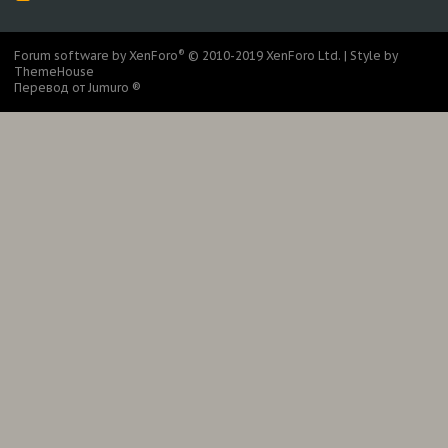
S
S
®
Forum software by XenForo
© 2010-2019 XenForo Ltd.
|
Style by
ThemeHouse
Перевод от Jumuro ®