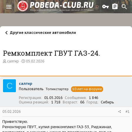
Другие классические автомобили
Ремкомплект ГВУТ ГАЗ-24.
А
Д
салгир
05.02.2026
в
а
т
т
о
а
р
н
С
салгир
т
а
Пользователь
е
ч
Топикстартер
10 лет на форуме
м
а
Регистрация
01.05.2016
Сообщения
1 846
ы
л
Оценка реакций
1 718
Возраст
66
Город
Сибирь
а
05.02.2026
#1
Приветствую.
Ремонтирую ГВУТ, купил ремкомплект ГАЗ-53, Риджинал,