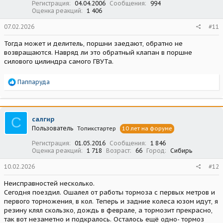
Регистрация
04.04.2006
Сообщения
994
Оценка реакций
1 406
07.02.2026
#11
Тогда может и делитель, поршни заедают, обратно не
возвращаются. Навряд ли это обратный клапан в поршне
силового цилиндра самого ГВУТа.
Р
Паппаруда
е
а
к
ц
С
салгир
и
Пользователь
Топикстартер
10 лет на форуме
и
:
Регистрация
01.05.2016
Сообщения
1 846
Оценка реакций
1 718
Возраст
66
Город
Сибирь
10.02.2026
#12
Неисправностей несколько.
Сегодня поездил. Ошалел от работы тормоза с первых метров и
первого торможения, в кол. Теперь и задние колеса юзом идут, я
резину клял скользко, дождь в феврале, а тормозит прекрасно,
так вот незаметно и подкралось. Осталось ещё одно- тормоз