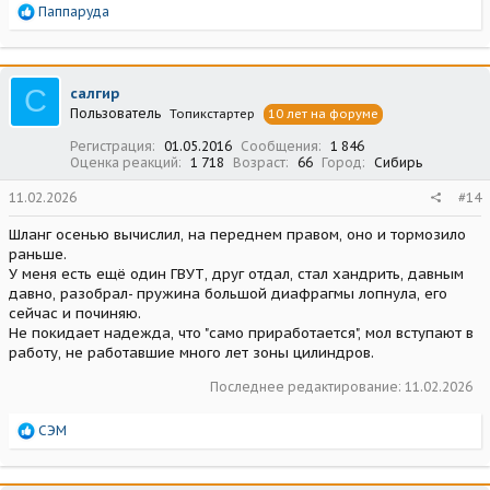
Р
Паппаруда
е
а
к
ц
С
салгир
и
Пользователь
Топикстартер
10 лет на форуме
и
:
Регистрация
01.05.2016
Сообщения
1 846
Оценка реакций
1 718
Возраст
66
Город
Сибирь
11.02.2026
#14
Шланг осенью вычислил, на переднем правом, оно и тормозило
раньше.
У меня есть ещё один ГВУТ, друг отдал, стал хандрить, давным
давно, разобрал- пружина большой диафрагмы лопнула, его
сейчас и починяю.
Не покидает надежда, что "само приработается", мол вступают в
работу, не работавшие много лет зоны цилиндров.
Последнее редактирование:
11.02.2026
Р
СЭМ
е
а
к