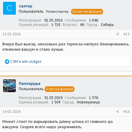
ц
С
салгир
и
Пользователь
Топикстартер
10 лет на форуме
и
:
Регистрация
01.05.2016
Сообщения
1 846
Оценка реакций
1 718
Возраст
66
Город
Сибирь
13.02.2026
#15
Вчера был выезд, несколько раз тормоза наглухо блокировались,
отключил вакуум и стало лучше.
Р
СЭМ
и
ash-oldgaz
е
а
к
ц
Паппаруда
и
Пользователь
5 лет на форуме
и
:
Регистрация
31.03.2019
Сообщения
1 376
Оценка реакций
2 504
Город
Новокузнецк
14.02.2026
#16
Может стоит по варьировать длину штока от главного до
вакуума. Скорее всего надо укорачивать.