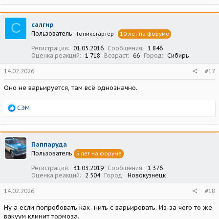
С
салгир
Пользователь
Топикстартер
10 лет на форуме
Регистрация
01.05.2016
Сообщения
1 846
Оценка реакций
1 718
Возраст
66
Город
Сибирь
14.02.2026
#17
Оно не варьируется, там всё однозначно.
Р
СЭМ
е
а
к
ц
Паппаруда
и
Пользователь
5 лет на форуме
и
:
Регистрация
31.03.2019
Сообщения
1 376
Оценка реакций
2 504
Город
Новокузнецк
14.02.2026
#18
Ну а если попробовать как- нить с варьировать. Из-за чего то же
вакуум клинит тормоза.