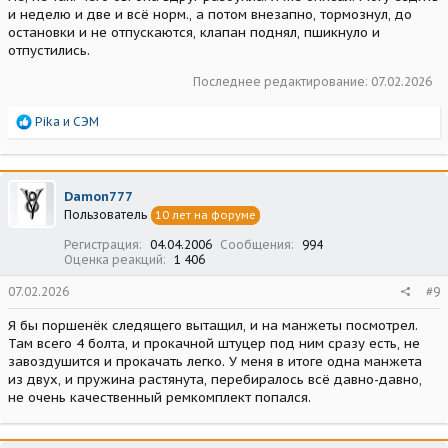
и неделю и две и всё норм., а потом внезапно, тормознул, до
остановки и не отпускаются, клапан поднял, пшикнуло и
отпустились.
Последнее редактирование:
07.02.2026
Р
Pika
и
СЭМ
е
а
к
ц
Damon777
и
Пользователь
10 лет на форуме
и
:
Регистрация
04.04.2006
Сообщения
994
Оценка реакций
1 406
07.02.2026
#9
Я бы поршенёк следящего вытащил, и на манжеты посмотрел.
Там всего 4 болта, и прокачной штуцер под ним сразу есть, не
завоздушится и прокачать легко. У меня в итоге одна манжета
из двух, и пружина растянута, перебиралось всё давно-давно,
не очень качественный ремкомплект попался.