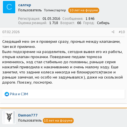
С
салгир
Пользователь
Топикстартер
10 лет на форуме
Регистрация
01.05.2016
Сообщения
1 846
Оценка реакций
1 718
Возраст
66
Город
Сибирь
07.02.2026
#10
Следящий мех-зм я проверил сразу, промыл между клапанами,
там всё прилично.
Было подозрение на разделитель, сегодня вывел его из работы,
открыв клапан прокачки. Поведение педали тормоза
изменилось, ход стал стабильно до половины, раньше серия
нажатий приводила к накачиванию и очень малому ходу. Еще
заметил, что задние колеса никогда не блокируются(такое и
раньше замечал, но особо не задумывался ), даже на скользкой
дороге. Поезжу, посмотрю.
Р
Pika
и
СЭМ
е
а
к
ц
Damon777
и
Пользователь
10 лет на форуме
и
: