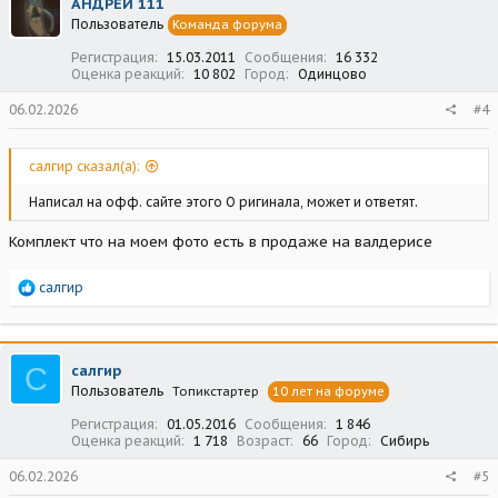
АНДРЕЙ 111
и
Пользователь
Команда форума
и
:
Регистрация
15.03.2011
Сообщения
16 332
Оценка реакций
10 802
Город
Одинцово
06.02.2026
#4
салгир сказал(а):
Написал на офф. сайте этого О ригинала, может и ответят.
Комплект что на моем фото есть в продаже на валдерисе
Р
салгир
е
а
к
ц
С
салгир
и
Пользователь
Топикстартер
10 лет на форуме
и
:
Регистрация
01.05.2016
Сообщения
1 846
Оценка реакций
1 718
Возраст
66
Город
Сибирь
06.02.2026
#5