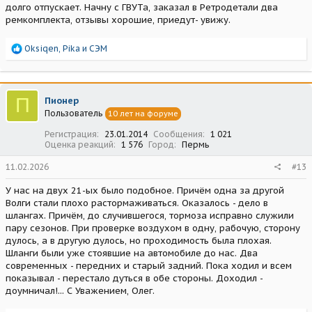
долго отпускает. Начну с ГВУТа, заказал в Ретродетали два
ремкомплекта, отзывы хорошие, приедут- увижу.
Р
Oksiqen
,
Pika
и
СЭМ
е
а
к
ц
П
Пионер
и
Пользователь
10 лет на форуме
и
:
Регистрация
23.01.2014
Сообщения
1 021
Оценка реакций
1 576
Город
Пермь
11.02.2026
#13
У нас на двух 21-ых было подобное. Причём одна за другой
Волги стали плохо растормаживаться. Оказалось - дело в
шлангах. Причём, до случившегося, тормоза исправно служили
пару сезонов. При проверке воздухом в одну, рабочую, сторону
дулось, а в другую дулось, но проходимость была плохая.
Шланги были уже стоявшие на автомобиле до нас. Два
современных - передних и старый задний. Пока ходил и всем
показывал - перестало дуться в обе стороны. Доходил -
доумничал!... С Уважением, Олег.