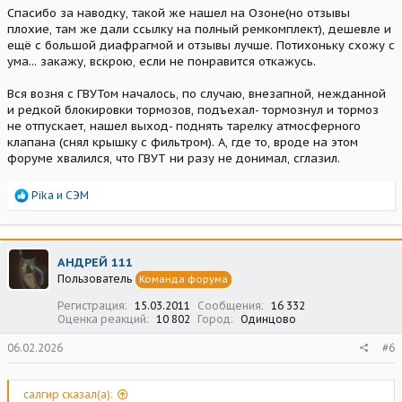
Спасибо за наводку, такой же нашел на Озоне(но отзывы
плохие, там же дали ссылку на полный ремкомплект), дешевле и
ещё с большой диафрагмой и отзывы лучше. Потихоньку схожу с
ума... закажу, вскрою, если не понравится откажусь.
Вся возня с ГВУТом началось, по случаю, внезапной, нежданной
и редкой блокировки тормозов, подъехал- тормознул и тормоз
не отпускает, нашел выход- поднять тарелку атмосферного
клапана (снял крышку с фильтром). А, где то, вроде на этом
форуме хвалился, что ГВУТ ни разу не донимал, сглазил.
Р
Pika
и
СЭМ
е
а
к
ц
АНДРЕЙ 111
и
Пользователь
Команда форума
и
:
Регистрация
15.03.2011
Сообщения
16 332
Оценка реакций
10 802
Город
Одинцово
06.02.2026
#6
салгир сказал(а):