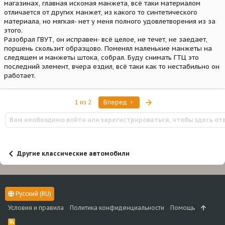
магазинах, главная искомая манжета, всё таки материалом
отличается от других манжет, из какого то синтетического
материала, но мягкая- нет у меня полного удовлетворения из за
этого.
Разобрал ГВУТ, он исправен- всё целое, не течет, не заедает,
поршень скользит образцово. Поменял маленькие манжеты на
следящем и манжеты штока, собрал. Буду снимать ГТЦ это
последний элемент, вчера ездил, всё таки как то нестабильно он
работает.
Последняя
1 из 2
Вперед
Вам необходимо войти или зарегистрироваться, чтобы здесь от
Другие классические автомобили
Русский (RU)
Условия и правила
Политика конфиденциальности
Помощь
R