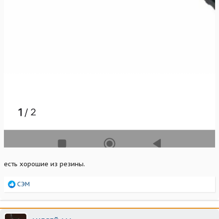
есть хорошие из резины.
Р
СЭМ
е
а
к
ц