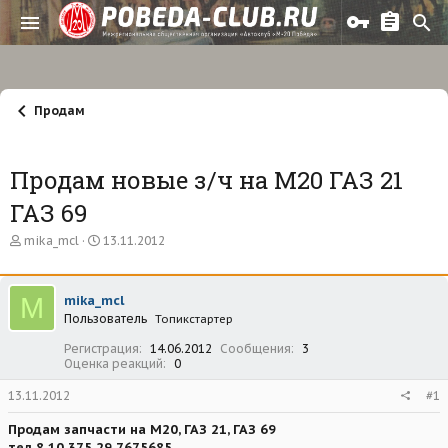
Продам
Продам новые з/ч на М20 ГАЗ 21
ГАЗ 69
А
Д
mika_mcl
13.11.2012
в
а
т
т
о
а
M
mika_mcl
р
н
Пользователь
т
а
Топикстартер
е
ч
Регистрация
14.06.2012
Сообщения
3
м
а
Оценка реакций
0
ы
л
а
13.11.2012
#1
Продам запчасти на М20, ГАЗ 21, ГАЗ 69
тел 8 10 375 29 7675685