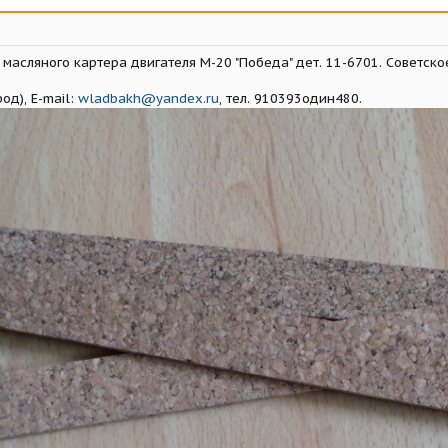
асляного картера двигателя М-20 "Победа" дет. 11-6701. Советское 
д), E-mail:
wladbakh@yandex.ru
, тел. 910393один480.