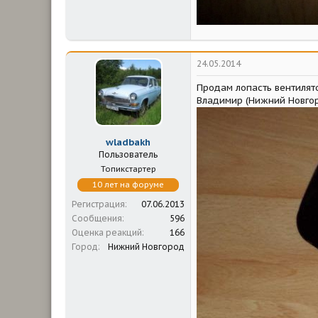
24.05.2014
Продам лопасть вентилято
Владимир (Нижний Новгоро
wladbakh
Пользователь
Топикстартер
10 лет на форуме
Регистрация
07.06.2013
Сообщения
596
Оценка реакций
166
Город
Нижний Новгород