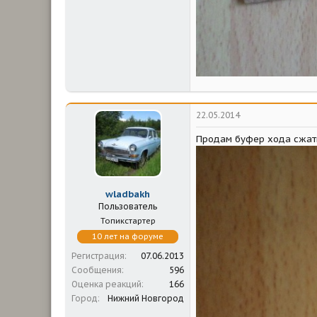
22.05.2014
Продам буфер хода сжати
wladbakh
Пользователь
Топикстартер
10 лет на форуме
Регистрация
07.06.2013
Сообщения
596
Оценка реакций
166
Город
Нижний Новгород