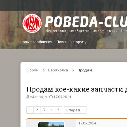
Новые сообщения
Поиск по форуму
Форум
Барахолка
Продам
Продам кое-какие запчасти 
А
Д
wladbakh
17.05.2014
в
а
т
т
1
2
3
4
5
Вперед
о
а
р
н
т
а
17.05.2014
е
ч