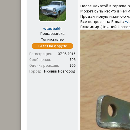
м
а
После начатой в гараже р
ы
л
а
Может быть кто-то в чем-
Продам новую нижнюю час
Все вопросы на E-mail:
wl
Владимир (Нижний Новгор
wladbakh
Пользователь
Топикстартер
10 лет на форуме
Регистрация
07.06.2013
Сообщения
596
Оценка реакций
166
Город
Нижний Новгород