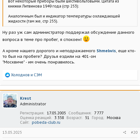
вот некоторые приборы были шестивольтовыми. Цитата из
книжки Литвинова 1949 года (стр 253):
Аналогичным был и индикатор температуры охлаждающей
жидкости (там же, стр 255).
Ну раз уж сам администратор поддержал обсуждение данного
вопроса в теме про пробег, я спокоен!
А кроме нашего дорогого и неподражаемого
Shmelwis
, еще кто-
то был на пробеге? Друзья ездили на 401-ом
"Москвиче" - им очень понравилось.
Р
Холоднов
и
СЭМ
е
а
к
ц
Krest
и
Administrator
и
:
Регистрация
17.05.2005
Сообщения
7 777
Оценка реакций
3 358
Возраст
51
Город
Москва
Сайт
pobeda-club.ru
13.05.2025
#20