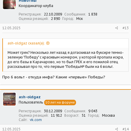
Новотны
и
Координатор клуба
и
:
Регистрация
22.10.2009
Сообщения
1 838
Оценка реакций
2 890
Город
Мск
12.05.2025
#13
ash-oldgaz сказал(а):
Может грек? Несколько лет назад я дотаскивал на буксире темно-
зеленую "Победу" с красивым номером, у которой пропала искра,
до его базы в Карачарово, но то был ГРЕК и его пожилой отец
рассказывал про то, что первые "Победы№ были на 6 вольт.
Про 6 вольт - откуда инфа? Какие «первые» Победы?
ash-oldgaz
Пользователь
10 лет на форуме
Регистрация
30.12.2009
Сообщения
9 043
Оценка реакций
11 912
Возраст
51
Город
Москва
Сайт
vk.com
12.05.2025
#14