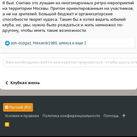
Я был. Считаю это лучшим из многомарочных ретро-мероприятий
на территории Москвы. Притом ориентированным на участников,
а не на зрителей. Большой бюджет и организаторские
способности творят чудеса. Таким бы я хотел видеть юбилей
клуба, но, увы, нужно было рождаться и жить немножко по-
другому, чтобы иметь такие возможности.
Р
ash-oldgaz
,
Mexanik1980
,
алекса
и еще 2
е
а
к
Вам необходимо войти или зарегистрироваться, чтобы здесь от
ц
и
и
:
Клубная жизнь
Русский (RU)
Условия и правила
Политика конфиденциальности
Помощь
R
S
S