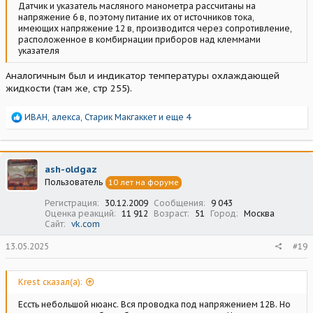
Датчик и указатель масляного манометра рассчитаны на
напряжение 6 в, поэтому питание их от источников тока,
имеющих напряжение 12 в, производится через сопротивление,
расположенное в комбирнации приборов над клеммами
указателя
Аналогичным был и индикатор температуры охлаждающей
жидкости (там же, стр 255).
Р
ИВАН
,
алекса
,
Старик Макгаккет
и еще 4
е
а
к
ц
ash-oldgaz
и
Пользователь
10 лет на форуме
и
:
Регистрация
30.12.2009
Сообщения
9 043
Оценка реакций
11 912
Возраст
51
Город
Москва
Сайт
vk.com
13.05.2025
#19
Krest сказал(а):
Ессть небольшой нюанс. Вся проводка под напряжением 12В. Но