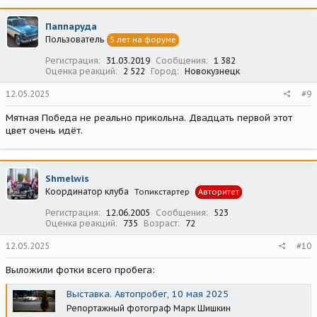
к
ц
Паппаруда
и
Пользователь
5 лет на форуме
и
:
Регистрация
31.03.2019
Сообщения
1 382
Оценка реакций
2 522
Город
Новокузнецк
12.05.2025
#9
Мятная Победа не реально прикольна. Двадцать первой этот
цвет очень идёт.
Shmelwis
Координатор клуба
Топикстартер
Авторитет
Регистрация
12.06.2005
Сообщения
523
Оценка реакций
735
Возраст
72
12.05.2025
#10
Выложили фотки всего пробега:
Выставка. Автопробег, 10 мая 2025
Репортажный фотограф Марк Шишкин