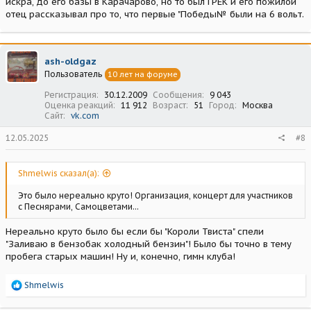
искра, до его базы в Карачарово, но то был ГРЕК и его пожилой
отец рассказывал про то, что первые "Победы№ были на 6 вольт.
ash-oldgaz
Пользователь
10 лет на форуме
Регистрация
30.12.2009
Сообщения
9 043
Оценка реакций
11 912
Возраст
51
Город
Москва
Сайт
vk.com
12.05.2025
#8
Shmelwis сказал(а):
Это было нереально круто! Организация, концерт для участников
с Песнярами, Самоцветами...
Нереально круто было бы если бы "Короли Твиста" спели
"Заливаю в бензобак холодный бензин"! Было бы точно в тему
пробега старых машин! Ну и, конечно, гимн клуба!
Р
Shmelwis
е
а