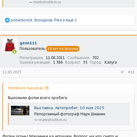
markshishkin.ru
Р
pobedovod
,
Холоднов
,
Pika
и еще 2
е
а
к
ц
genn111
и
Пользователь
10 лет на форуме
и
:
Регистрация
11.08.2011
Сообщения
702
Оценка реакций
1 386
Возраст
55
Город
Калуга
12.05.2025
#11
Shmelwis сказал(а):
Выложили фотки всего пробега:
Выставка. Автопробег, 10 мая 2025
Репортажный фотограф Марк Шишкин
markshishkin.ru
Фотки огонь! Машинки ка игрушки. Вопрос на что снято и