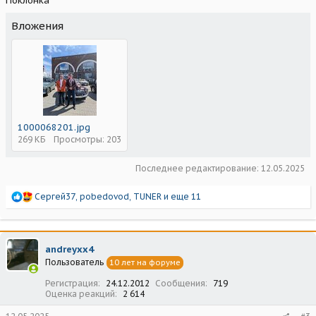
Поклонка
Вложения
1000068201.jpg
269 КБ
Просмотры: 203
Последнее редактирование:
12.05.2025
Р
Сергей37
,
pobedovod
,
TUNER
и еще 11
е
а
к
ц
andreyxx4
и
Пользователь
10 лет на форуме
и
:
Регистрация
24.12.2012
Сообщения
719
Оценка реакций
2 614