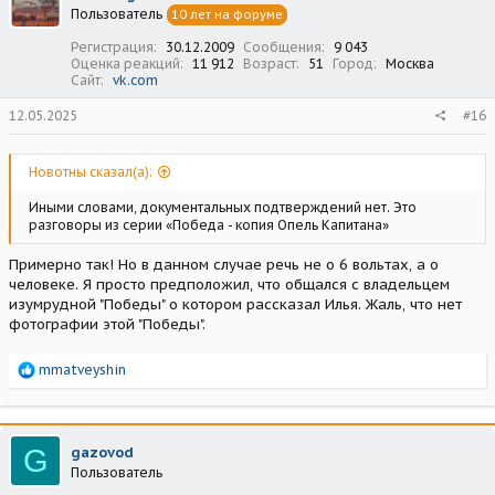
Пользователь
10 лет на форуме
и
:
Регистрация
30.12.2009
Сообщения
9 043
Оценка реакций
11 912
Возраст
51
Город
Москва
Сайт
vk.com
12.05.2025
#16
Новотны сказал(а):
Иными словами, документальных подтверждений нет. Это
разговоры из серии «Победа - копия Опель Капитана»
Примерно так! Но в данном случае речь не о 6 вольтах, а о
человеке. Я просто предположил, что общался с владельцем
изумрудной "Победы" о котором рассказал Илья. Жаль, что нет
фотографии этой "Победы".
Р
mmatveyshin
е
а
к
ц
G
gazovod
и
Пользователь
и
: