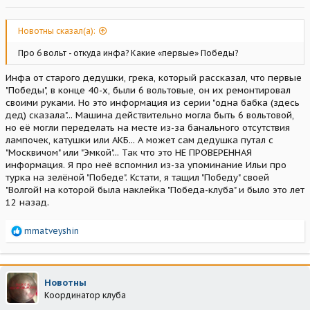
Новотны сказал(а):
Про 6 вольт - откуда инфа? Какие «первые» Победы?
Инфа от старого дедушки, грека, который рассказал, что первые
"Победы", в конце 40-х, были 6 вольтовые, он их ремонтировал
своими руками. Но это информация из серии "одна бабка (здесь
дед) сказала"... Машина действительно могла быть 6 вольтовой,
но её могли переделать на месте из-за банального отсутствия
лампочек, катушки или АКБ... А может сам дедушка путал с
"Москвичом" или "Эмкой"... Так что это НЕ ПРОВЕРЕННАЯ
информация. Я про неё вспомнил из-за упоминание Ильи про
турка на зелёной "Победе". Кстати, я тащил "Победу" своей
"Волгой! на которой была наклейка "Победа-клуба" и было это лет
12 назад.
Р
mmatveyshin
е
а
к
ц
Новотны
и
Координатор клуба
и
: