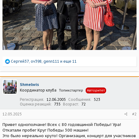
Р
Сергей37
,
ov398
,
genn111
и еще 11
е
а
к
ц
Shmelwis
и
Координатор клуба
Топикстартер
Авторитет
и
:
Регистрация
12.06.2005
Сообщения
523
Оценка реакций
735
Возраст
72
12.05.2025
#2
Привет однополчане! Всех с 80 годовщиной Победы! Ура!
Откатали пробег Круг Победы 300 машин!
Это было нереально круто! Организация, концерт для участников