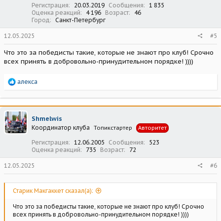
Регистрация
20.03.2019
Сообщения
1 835
Оценка реакций
4 196
Возраст
46
Город
Санкт-Петербург
12.05.2025
#5
Что это за победисты такие, которые не знают про клуб! Срочно
всех принять в добровольно-принудительном порядке! ))))
Р
алекса
е
а
к
ц
Shmelwis
и
Координатор клуба
Топикстартер
Авторитет
и
:
Регистрация
12.06.2005
Сообщения
523
Оценка реакций
735
Возраст
72
12.05.2025
#6
Старик Макгаккет сказал(а):
Что это за победисты такие, которые не знают про клуб! Срочно
всех принять в добровольно-принудительном порядке! ))))