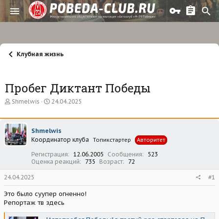
Клубная жизнь
Пробег Диктант Победы
А
Д
Shmelwis
24.04.2025
в
а
т
т
о
а
Shmelwis
р
н
Координатор клуба
т
а
Топикстартер
Авторитет
е
ч
Регистрация
12.06.2005
Сообщения
523
м
а
Оценка реакций
735
Возраст
72
ы
л
а
24.04.2025
#1
Это было суупер огненно!
Репортаж тв здесь