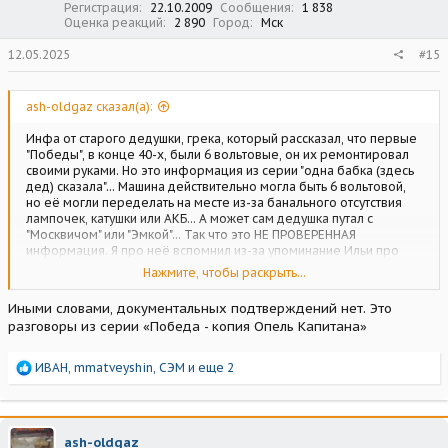
Регистрация
22.10.2009
Сообщения
1 838
Оценка реакций
2 890
Город
Мск
12.05.2025
#15
ash-oldgaz сказал(а):
Инфа от старого дедушки, грека, который рассказал, что первые
"Победы", в конце 40-х, были 6 вольтовые, он их ремонтировал
своими руками. Но это информация из серии "одна бабка (здесь
дед) сказала"... Машина действительно могла быть 6 вольтовой,
но её могли переделать на месте из-за банального отсутствия
лампочек, катушки или АКБ... А может сам дедушка путал с
"Москвичом" или "Эмкой"... Так что это НЕ ПРОВЕРЕННАЯ
информация. Я про неё вспомнил из-за упоминание Ильи про
турка на зелёной "Победе". Кстати, я тащил "Победу" своей
Нажмите, чтобы раскрыть...
"Волгой! на которой была наклейка "Победа-клуба" и было это
лет 12 назад.
Иными словами, документальных подтверждений нет. Это
разговоры из серии «Победа - копия Опель Капитана»
Р
ИВАН
,
mmatveyshin
,
СЭМ
и еще 2
е
а
к
ц
ash-oldgaz
и