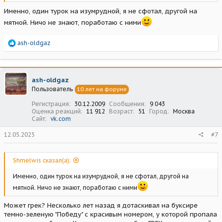
Именно, один турок на изумрудной, я не сфотал, другой на
мятной. Ничо не знают, поработаю с ними
Р
ash-oldgaz
е
а
к
ц
ash-oldgaz
и
Пользователь
10 лет на форуме
и
:
Регистрация
30.12.2009
Сообщения
9 043
Оценка реакций
11 912
Возраст
51
Город
Москва
Сайт
vk.com
12.05.2025
#7
Shmelwis сказал(а):
Именно, один турок на изумрудной, я не сфотал, другой на
мятной. Ничо не знают, поработаю с ними
Может грек? Несколько лет назад я дотаскивал на буксире
темно-зеленую "Победу" с красивым номером, у которой пропала