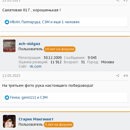
12.05.2025
#3
Салатовая 017 , хорошенькая !
Р
ИВАН
,
Паппаруда
,
СЭМ
и еще 1 человек
е
а
к
ц
ash-oldgaz
и
Пользователь
10 лет на форуме
и
:
Регистрация
30.12.2009
Сообщения
9 043
Оценка реакций
11 912
Возраст
51
Город
Москва
Сайт
vk.com
12.05.2025
#4
На третьем фото рука настоящего победовода!
Р
Генка
,
genn111
и
СЭМ
е
а
к
ц
Старик Макгаккет
и
Пользователь
5 лет на форуме
и
: