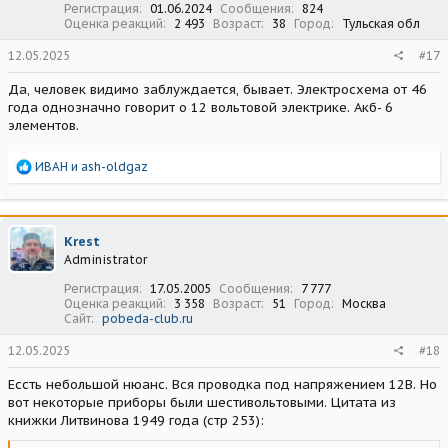
Регистрация
01.06.2024
Сообщения
824
Оценка реакций
2 493
Возраст
38
Город
Тульская обл
12.05.2025
#17
Да, человек видимо заблуждается, бывает. Электросхема от 46
года однозначно говорит о 12 вольтовой электрике. Акб- 6
элементов.
Р
ИВАН
и
ash-oldgaz
е
а
к
ц
Krest
и
Administrator
и
:
Регистрация
17.05.2005
Сообщения
7 777
Оценка реакций
3 358
Возраст
51
Город
Москва
Сайт
pobeda-club.ru
12.05.2025
#18
Ессть небольшой нюанс. Вся проводка под напряжением 12В. Но
вот некоторые приборы были шестивольтовыми. Цитата из
книжки Литвинова 1949 года (стр 253):