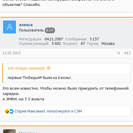
объектив? Спасибо.
А
алекса
Пользователь
R.I.P.
Регистрация
04.11.2007
Сообщения
5 137
Оценка реакций
3 602
Возраст
67
Город
Москва
12.05.2025
#12
ash-oldgaz сказал(а):
первые "Победы№ были на 6 вольт.
Это всем известно. Чтобы можно было прикурить от телефонной
зарядки.
а ЭМКИ, на 3.5 вольта
Р
Старик Макгаккет
,
mmatveyshin
и
СЭМ
е
а
к
ц