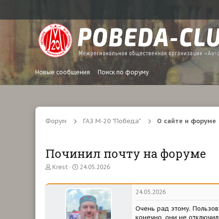
Новые сообщения
Поиск по форуму
Форум
ГАЗ М-20 "Победа"
О сайте и форуме
Починил почту на форуме
А
Д
Krest
24.05.2026
в
а
т
т
о
а
24.05.2026
р
н
т
а
Очень рад этому. Пользов
е
ч
конечно, они не отключил