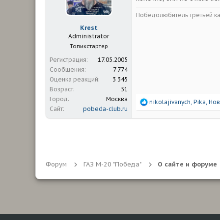
м
а
ы
л
Победолюбитель третьей ка
а
Krest
Administrator
Топикстартер
Регистрация
17.05.2005
Сообщения
7 774
Оценка реакций
3 345
Возраст
51
Город
Москва
Р
nikolajivanych
,
Pika
,
Нов
Сайт
pobeda-club.ru
е
а
к
ц
и
и
:
Форум
ГАЗ М-20 "Победа"
О сайте и форуме