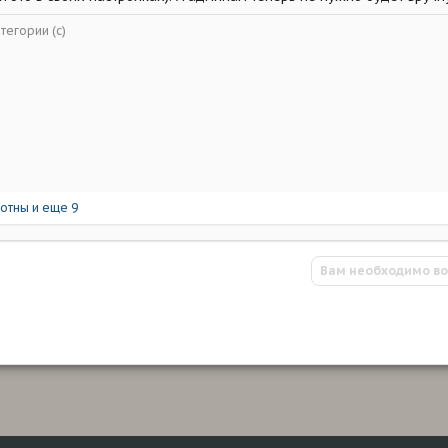
тегории (с)
отны
и еще 9
Вам необходимо во