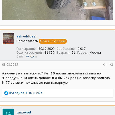
ash-oldgaz
Пользователь
10 лет на форуме
Регистрация
30.12.2009
Сообщения
9 017
Оценка реакций
11 859
Возраст
51
Город
Москва
Сайт
vk.com
08.08.2025
#2
А почему на запаску то? Лет 10 назад знакомый ставил на
"Победу" и был очень доволен! Я бы как раз на запаску родную
И-77 оставил полулысую или наварную.
Р
Холоднов
,
СЭМ
и
Pika
е
а
к
ц
G
gazovod
и