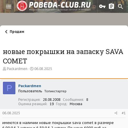
Продам
новые покрышки на запаску SAVA
COMET
А
Д
Packardmen
06.08.2025
в
а
т
т
о
а
P
Packardmen
р
н
Пользователь
т
а
Топикстартер
е
ч
Регистрация
28.08.2008
Сообщения
8
м
а
Оценка реакций
19
Город
Москва
ы
л
а
06.08.2025
#1
имеются в наличии новые покрышки sava comet в размере
6.00/16 2 штуки и 6.50/16 2 штуки .По цене 6000 руб за