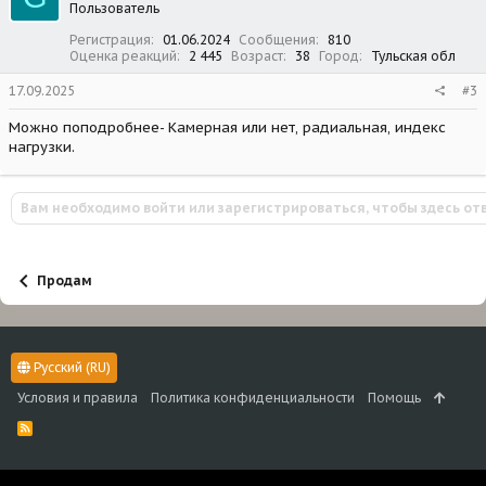
Пользователь
и
:
Регистрация
01.06.2024
Сообщения
810
Оценка реакций
2 445
Возраст
38
Город
Тульская обл
17.09.2025
#3
Можно поподробнее- Камерная или нет, радиальная, индекс
нагрузки.
Вам необходимо войти или зарегистрироваться, чтобы здесь от
Продам
Русский (RU)
Условия и правила
Политика конфиденциальности
Помощь
R
S
S