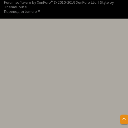
®
Forum software by XenForo
© 2010-2019 XenForo Ltd.
|
Style by
ThemeHouse
Перевод от Jumuro ®
Ве