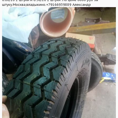
штуку.Москва,владыкино.+79166939889 Александр