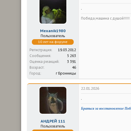
.
Победа,машина с душой!!!!!
Mexanik1980
Пользователь
10 лет на форуме
Регистрация
19.03.2012
Сообщения
5 263
Оценка реакций
3 391
Возраст
46
Город
г Бронницы
22.01.2026
.
Браться за восстановление Поб
АНДРЕЙ 111
Пользователь