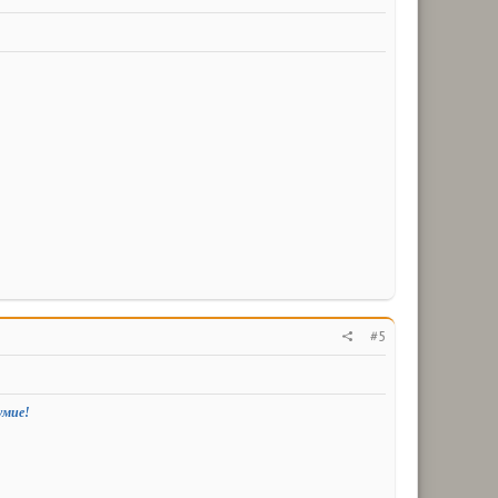
#5
умие!