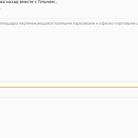
два назад вместе с Готычем...
.
ойплощадка перемежающаяся платными парковками и офисно-торговыми 