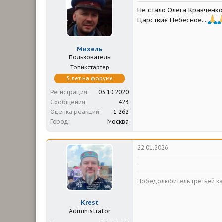
м
а
Не стало Олега Кравченко
ы
л
а
Царствие Небесное....
Михель
Пользователь
Топикстартер
5 лет на форуме
Регистрация
03.10.2020
Сообщения
423
Оценка реакций
1 262
Город
Москва
22.01.2026
.
Победолюбитель третьей ка
Krest
Administrator