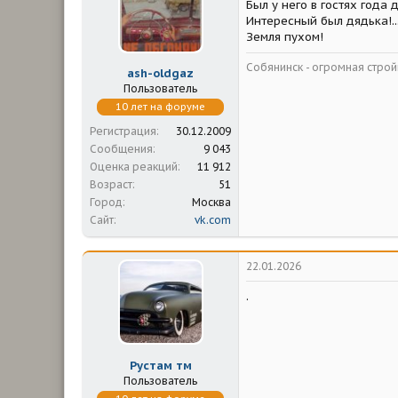
Был у него в гостях года 
Интересный был дядька!..
Земля пухом!
Собянинск - огромная стр
ash-oldgaz
Пользователь
10 лет на форуме
Регистрация
30.12.2009
Сообщения
9 043
Оценка реакций
11 912
Возраст
51
Город
Москва
Сайт
vk.com
22.01.2026
.
Рустам тм
Пользователь