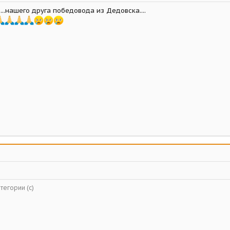
...нашего друга победовода из Дедовска....
тегории (с)