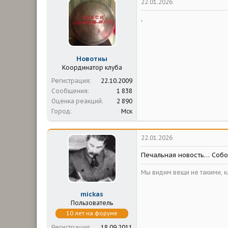
22.01.2026
.
Новотны
Координатор клуба
Регистрация
22.10.2009
Сообщения
1 838
Оценка реакций
2 890
Город
Мск
22.01.2026
Печальная новость… Собо
Мы видим вещи не такими, ка
mickas
Пользователь
10 лет на форуме
Регистрация
18.09.2011