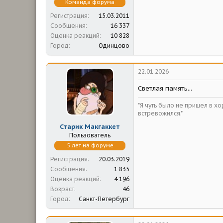
Команда форума
Регистрация
15.03.2011
Сообщения
16 337
Оценка реакций
10 828
Город
Одинцово
22.01.2026
Светлая память...
"Я чуть было не пришел в х
встревожился."
Старик Макгаккет
Пользователь
5 лет на форуме
Регистрация
20.03.2019
Сообщения
1 835
Оценка реакций
4 196
Возраст
46
Город
Санкт-Петербург