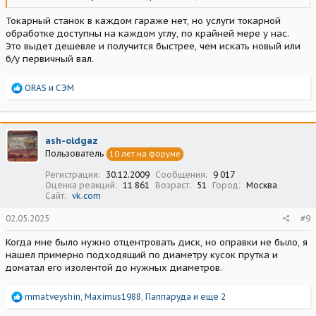
Токарный станок в каждом гараже нет, но услуги токарной
обработке доступны на каждом углу, по крайней мере у нас.
Это выдет дешевле и получится быстрее, чем искать новый или
б/у первичный вал.
Р
ORAS
и
СЭМ
е
а
к
ц
ash-oldgaz
и
Пользователь
10 лет на форуме
и
:
Регистрация
30.12.2009
Сообщения
9 017
Оценка реакций
11 861
Возраст
51
Город
Москва
Сайт
vk.com
02.05.2025
#9
Когда мне было нужно отцентровать диск, но оправки не было, я
нашел примерно подходящий по диаметру кусок прутка и
доматал его изолентой до нужных диаметров.
Р
mmatveyshin
,
Maximus1988
,
Паппаруда
и еще 2
е