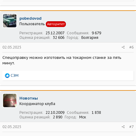
е
а
к
ц
pobedovod
и
Пользователь
Авторитет
и
:
Регистрация
23.12.2007
Сообщения
9 679
Оценка реакций
32 606
Город
Болгария
02.05.2025
#6
Спецоправку можно изготовить на токарном станке за пять
минут.
Р
СЭМ
е
а
к
ц
Новотны
и
Координатор клуба
и
:
Регистрация
22.10.2009
Сообщения
1 838
Оценка реакций
2 890
Город
Мск
02.05.2025
#7