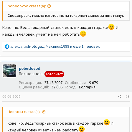
pobedovod сказал(а):
Спецоправку можно изготовить на токарном станке за пять минут.
Конечно. Ведь токарный станок есть в каждом гараже
И
каждый человек умеет на нём работать
Р
алекса
,
ash-oldgaz
,
Maximus1988
и еще 1 человек
е
а
к
ц
pobedovod
и
Пользователь
Авторитет
и
:
Регистрация
23.12.2007
Сообщения
9 679
Оценка реакций
32 606
Город
Болгария
02.05.2025
#8
Новотны сказал(а):
Конечно. Ведь токарный станок есть в каждом гараже
И
каждый человек умеет на нём работать