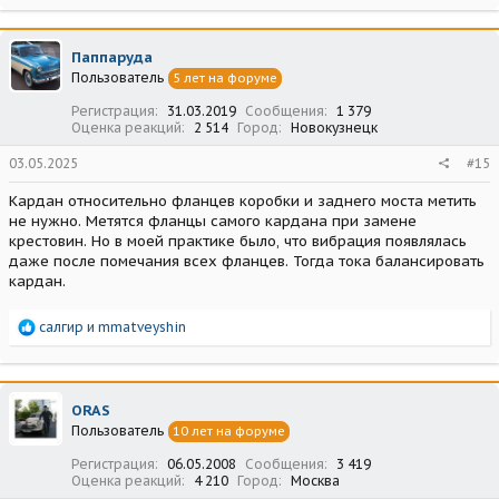
а
к
ц
Паппаруда
и
Пользователь
5 лет на форуме
и
:
Регистрация
31.03.2019
Сообщения
1 379
Оценка реакций
2 514
Город
Новокузнецк
03.05.2025
#15
Кардан относительно фланцев коробки и заднего моста метить
не нужно. Метятся фланцы самого кардана при замене
крестовин. Но в моей практике было, что вибрация появлялась
даже после помечания всех фланцев. Тогда тока балансировать
кардан.
Р
салгир
и
mmatveyshin
е
а
к
ц
ORAS
и
Пользователь
10 лет на форуме
и
:
Регистрация
06.05.2008
Сообщения
3 419
Оценка реакций
4 210
Город
Москва