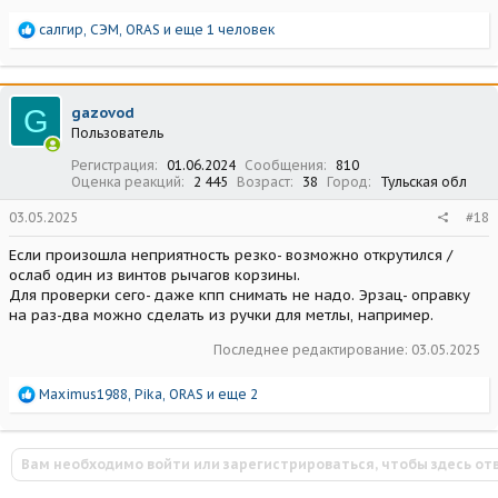
Р
салгир
,
СЭМ
,
ORAS
и еще 1 человек
е
а
к
ц
G
gazovod
и
Пользователь
и
:
Регистрация
01.06.2024
Сообщения
810
Оценка реакций
2 445
Возраст
38
Город
Тульская обл
03.05.2025
#18
Если произошла неприятность резко- возможно открутился /
ослаб один из винтов рычагов корзины.
Для проверки сего- даже кпп снимать не надо. Эрзац- оправку
на раз-два можно сделать из ручки для метлы, например.
Последнее редактирование:
03.05.2025
Р
Maximus1988
,
Pika
,
ORAS
и еще 2
е
а
к
Вам необходимо войти или зарегистрироваться, чтобы здесь от
ц
и