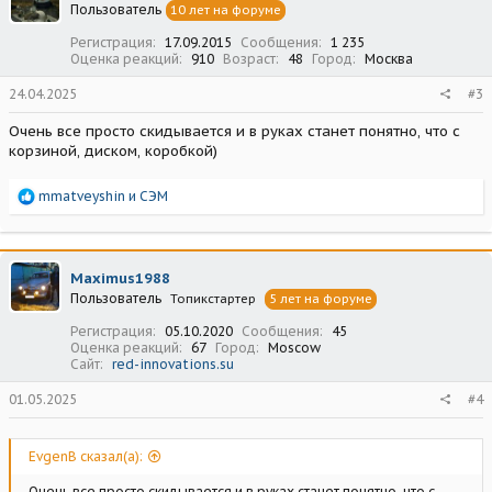
Пользователь
10 лет на форуме
и
:
Регистрация
17.09.2015
Сообщения
1 235
Оценка реакций
910
Возраст
48
Город
Москва
24.04.2025
#3
Очень все просто скидывается и в руках станет понятно, что с
корзиной, диском, коробкой)
Р
mmatveyshin
и
СЭМ
е
а
к
ц
Maximus1988
и
Пользователь
Топикстартер
5 лет на форуме
и
:
Регистрация
05.10.2020
Сообщения
45
Оценка реакций
67
Город
Moscow
Сайт
red-innovations.su
01.05.2025
#4
EvgenB сказал(а):
Очень все просто скидывается и в руках станет понятно, что с