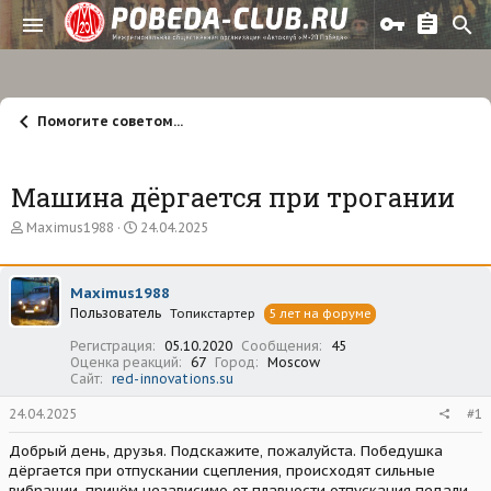
Помогите советом...
Машина дёргается при трогании
А
Д
Maximus1988
24.04.2025
в
а
т
т
о
а
Maximus1988
р
н
Пользователь
т
а
Топикстартер
5 лет на форуме
е
ч
Регистрация
05.10.2020
Сообщения
45
м
а
Оценка реакций
67
Город
Moscow
ы
л
Сайт
red-innovations.su
а
24.04.2025
#1
Добрый день, друзья. Подскажите, пожалуйста. Победушка
дёргается при отпускании сцепления, происходят сильные
вибрации, причём независимо от плавности отпускания педали.