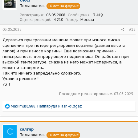
ORAS
и
Пользователь
10 лет на форуме
и
:
Регистрация
06.05.2008
Сообщения
3 419
Оценка реакций
4 210
Город
Москва
03.05.2025
#12
Дергаться при трогании машина может при износе диска
сцепления, при потере регулировки корзины (разная высота
лапок) и при износе корзины. Ещё возможная причина -
неисправность центрирующего подшипника. Он работает при
высокой температуре, смазка из него может испариться, а
может и затвердеть.
Так что ничего запредельно сложного.
Удачи в ремонте !
73 !
Последнее редактирование:
03.05.2025
Р
Maximus1988
,
Паппаруда
и
ash-oldgaz
е
а
к
ц
С
салгир
и
Пользователь
10 лет на форуме
и