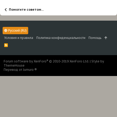
и
:
Помогите советом...
Русский (RU)
Условия и правила
Политика конфиденциальности
Помощь
R
S
S
®
Forum software by XenForo
© 2010-2019 XenForo Ltd.
|
Style by
ThemeHouse
Перевод от Jumuro ®