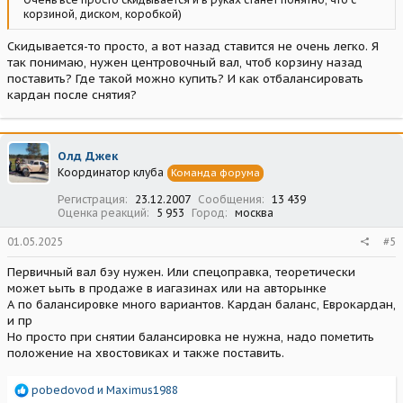
корзиной, диском, коробкой)
Скидывается-то просто, а вот назад ставится не очень легко. Я
так понимаю, нужен центровочный вал, чтоб корзину назад
поставить? Где такой можно купить? И как отбалансировать
кардан после снятия?
Олд Джек
Координатор клуба
Команда форума
Регистрация
23.12.2007
Сообщения
13 439
Оценка реакций
5 953
Город
москва
01.05.2025
#5
Первичный вал бэу нужен. Или спецоправка, теоретически
может ьыть в продаже в иагазинах или на авторынке
А по балансировке много вариантов. Кардан баланс, Еврокардан,
и пр
Но просто при снятии балансировка не нужна, надо пометить
положение на хвостовиках и также поставить.
Р
pobedovod
и
Maximus1988