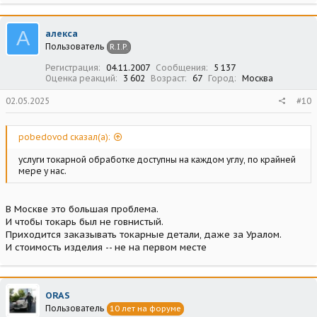
а
к
ц
А
алекса
и
Пользователь
R.I.P.
и
:
Регистрация
04.11.2007
Сообщения
5 137
Оценка реакций
3 602
Возраст
67
Город
Москва
02.05.2025
#10
pobedovod сказал(а):
услуги токарной обработке доступны на каждом углу, по крайней
мере у нас.
В Москве это большая проблема.
И чтобы токарь был не говнистый.
Приходится заказывать токарные детали, даже за Уралом.
И стоимость изделия -- не на первом месте
ORAS
Пользователь
10 лет на форуме