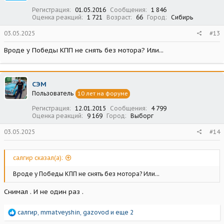
:
Регистрация
01.05.2016
Сообщения
1 846
Оценка реакций
1 721
Возраст
66
Город
Сибирь
03.05.2025
#13
Вроде у Победы КПП не снять без мотора? Или...
СЭМ
Пользователь
10 лет на форуме
Регистрация
12.01.2015
Сообщения
4 799
Оценка реакций
9 169
Город
Выборг
03.05.2025
#14
салгир сказал(а):
Вроде у Победы КПП не снять без мотора? Или...
Снимал . И не один раз .
Р
салгир
,
mmatveyshin
,
gazovod
и еще 2
е