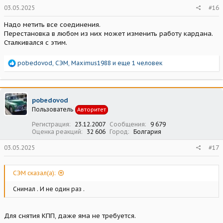
03.05.2025
#16
Надо метить все соединения.
Перестановка в любом из них может изменить работу кардана.
Сталкивался с этим.
Р
pobedovod
,
СЭМ
,
Maximus1988
и еще 1 человек
е
а
к
ц
pobedovod
и
Пользователь
Авторитет
и
:
Регистрация
23.12.2007
Сообщения
9 679
Оценка реакций
32 606
Город
Болгария
03.05.2025
#17
СЭМ сказал(а):
Снимал . И не один раз .
Для снятия КПП, даже яма не требуется.