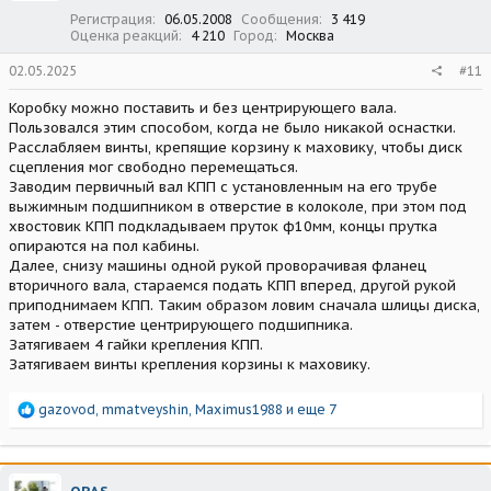
Регистрация
06.05.2008
Сообщения
3 419
Оценка реакций
4 210
Город
Москва
02.05.2025
#11
Коробку можно поставить и без центрирующего вала.
Пользовался этим способом, когда не было никакой оснастки.
Расслабляем винты, крепящие корзину к маховику, чтобы диск
сцепления мог свободно перемещаться.
Заводим первичный вал КПП с установленным на его трубе
выжимным подшипником в отверстие в колоколе, при этом под
хвостовик КПП подкладываем пруток ф10мм, концы прутка
опираются на пол кабины.
Далее, снизу машины одной рукой проворачивая фланец
вторичного вала, стараемся подать КПП вперед, другой рукой
приподнимаем КПП. Таким образом ловим сначала шлицы диска,
затем - отверстие центрирующего подшипника.
Затягиваем 4 гайки крепления КПП.
Затягиваем винты крепления корзины к маховику.
Р
gazovod
,
mmatveyshin
,
Maximus1988
и еще 7
е
а
к
ц