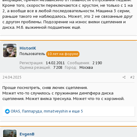
Кроме того, скорости переключаются с хрустом, не только с 1 на
2, а вообще все в любой последовательности. Машина 3 серии,
раньше такого не наблюдалось. Может, это 2 не связанные друг
с другом проблемы. Подозрение на износ вилки сцепления и
диска. М.б. выжимной подшипник ещё.
HistoriK
Пользователь
10 лет на форуме
Регистрация
14.02.2011
Сообщения
2 190
Оценка реакций
7 208
Город
Москва
24.04.2025
#2
Проще посмотреть, сняв лючек сцепления.
Может что-то случилось с пружинами демпфера диска
сцепления. Может вилка треснула. Может что-то с корзиной.
Р
ORAS
,
Паппаруда
,
mmatveyshin
и еще 5
е
а
к
ц
EvgenB
и