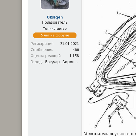
м
а
ы
л
а
Oksiqen
Пользователь
Топикстартер
5 лет на форуме
Регистрация
21.01.2021
Сообщения
466
Оценка реакций
1 138
Город
Богучар , Воронежская обл.
Уплотнитель опускного 