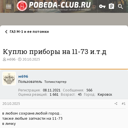
ГАЗ М-1 и ее потомки
Куплю приборы на 11-73 и.т.д
А
Д
м696
20.10.2025
в
а
т
т
о
а
м696
р
н
Пользователь
т
а
Топикстартер
е
ч
Регистрация
08.11.2021
Сообщения
566
м
а
Оценка реакций
1 661
Возраст
45
Город
Кировск
ы
л
а
20.10.2025
#1
в любом сохране.любой город .
также любые запчасти на 11-73
в личку