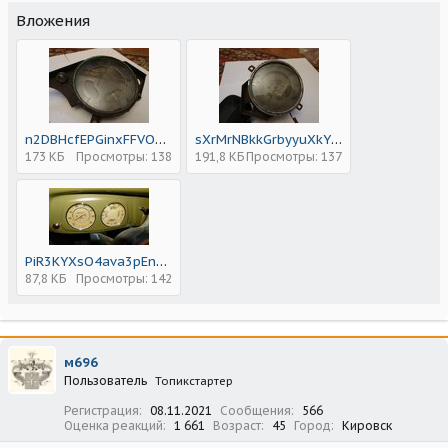
Вложения
n2DBHcfEPGinxFFVOD_39JEBu0yhldR8Q--EnL18O9O6RDc6yqdba9s9thd4j6zVF9Ua8S_sVbcrhew1FZ1Qm6Ya (1).jpg
sXrMrNBkkGrbyyuXkY9QH03VPRlm881oegCcd3iCV1kcn3ojIk9mz8p1CuZPJz45CL-QtWldrjMayvSXw4-_7lMl (1).jpg
173 КБ
Просмотры: 138
191,8 КБ
Просмотры: 137
PiR3KYXsO4ava3pEnXBSOUwLIyd1qSJ2t6bmBGQdGgOZBHmX7zg8VsZTQRUpVsWIlBU199M4m7DxM60dC6e0nq9P (1).jpg
87,8 КБ
Просмотры: 142
м696
Пользователь
Топикстартер
Регистрация
08.11.2021
Сообщения
566
Оценка реакций
1 661
Возраст
45
Город
Кировск