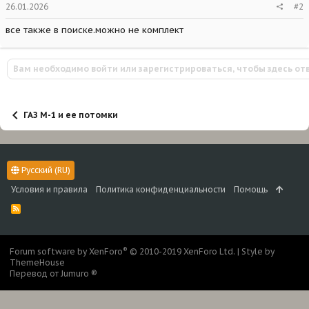
26.01.2026
#2
все также в поиске.можно не комплект
Вам необходимо войти или зарегистрироваться, чтобы здесь от
ГАЗ М-1 и ее потомки
Русский (RU)
Условия и правила
Политика конфиденциальности
Помощь
R
S
S
®
Forum software by XenForo
© 2010-2019 XenForo Ltd.
|
Style by
ThemeHouse
Перевод от Jumuro ®