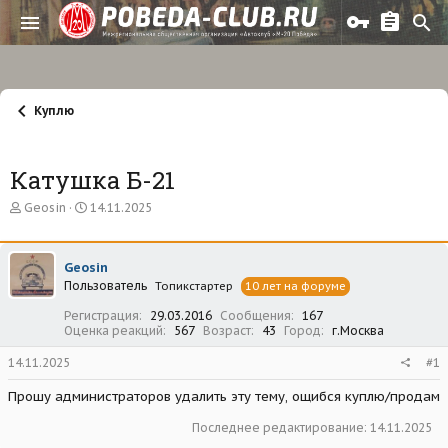
Куплю
Катушка Б-21
А
Д
Geosin
14.11.2025
в
а
т
т
о
а
Geosin
р
н
Пользователь
т
а
Топикстартер
10 лет на форуме
е
ч
Регистрация
29.03.2016
Сообщения
167
м
а
Оценка реакций
567
Возраст
43
Город
г.Москва
ы
л
а
14.11.2025
#1
Прошу администраторов удалить эту тему, ощибся куплю/продам
Последнее редактирование:
14.11.2025