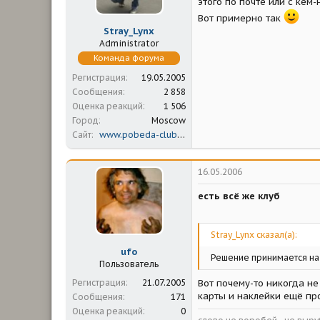
этого по почте или с кем
Вот примерно так
Stray_Lynx
Administrator
Команда форума
Регистрация
19.05.2005
Сообщения
2 858
Оценка реакций
1 506
Город
Moscow
Сайт
www.pobeda-club.ru
16.05.2006
есть всё же клуб
Stray_Lynx сказал(а):
ufo
Решение принимается на
Пользователь
Регистрация
21.07.2005
Вот почему-то никогда не
карты и наклейки ещё пр
Сообщения
171
Оценка реакций
0