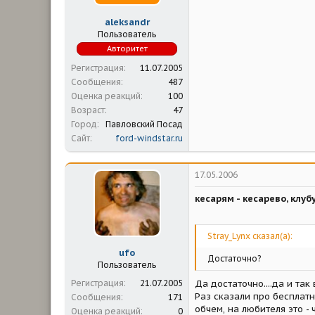
aleksandr
Пользователь
Авторитет
Регистрация
11.07.2005
Сообщения
487
Оценка реакций
100
Возраст
47
Город
Павловский Посад
Сайт
ford-windstar.ru
17.05.2006
кесарям - кесарево, клубу 
Stray_Lynx сказал(а):
ufo
Достаточно?
Пользователь
Регистрация
21.07.2005
Да достаточно....да и так 
Раз сказали про бесплатн
Сообщения
171
обчем, на любителя это - 
Оценка реакций
0