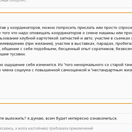
бишь топором...
став у координаторов, можно попросить прислать или просто спроси
е того что надо оповещать координаторов о смене машины или прос
ьзование клубной картотекой запчастей и авто, участие в съемках 
елевидению (при желании), участие в выставках, парадах, пробега
Э), общение с себе подобными, бесценный опыт соратников, безво
ошие тусовки.
рно ощущение себя изменится. Из "того ненормального со старой та
о члена социума с повышенной самооценкой и "нестандартным жизн
йте выложить? я думаю, всем будет интересно ознакомиться.
чесались, а жопа настойчиво требовала приключений