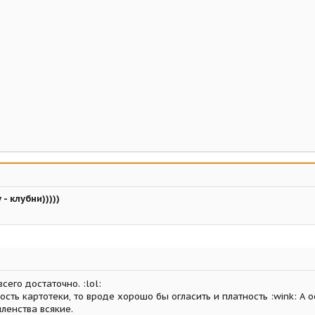
- клубни)))))
всего достаточно. :lol:
ость картотеки, то вроде хорошо бы огласить и платность :wink: А о
членства всякие.