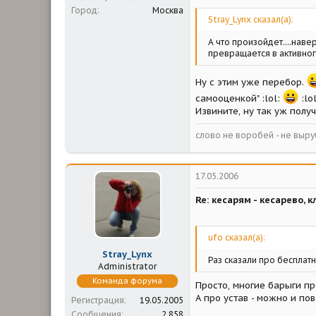
Город
Москва
Stray_Lynx сказал(а):
А что произойдет....нав
превращается в активног
Ну с этим уже перебор.
самооценкой" :lol:
:lol
Извините, ну так уж полу
слово не воробей - не выру
17.05.2006
Re: кесарям - кесарево, кл
ufo сказал(а):
Stray_Lynx
Раз сказали про бесплатн
Administrator
Команда форума
Просто, многие барыги пр
А про устав - можно и пов
Регистрация
19.05.2005
Сообщения
2 858