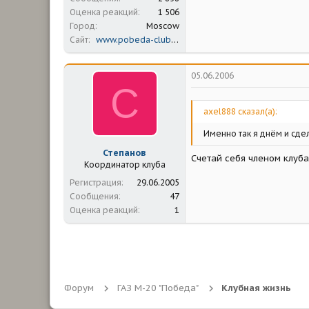
Оценка реакций
1 506
Город
Moscow
Сайт
www.pobeda-club.ru
05.06.2006
С
axel888 сказал(а):
Именно так я днём и сде
Степанов
Счетай себя членом клуба
Координатор клуба
Регистрация
29.06.2005
Сообщения
47
Оценка реакций
1
Форум
ГАЗ М-20 "Победа"
Клубная жизнь