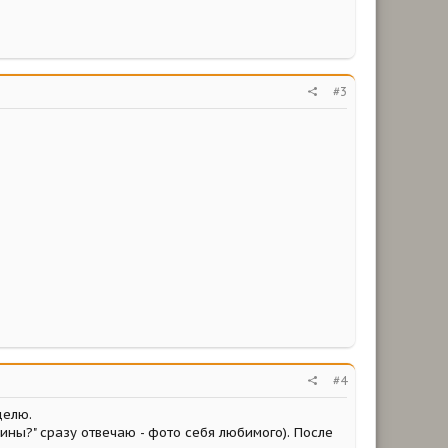
#3
#4
делю.
ины?" сразу отвечаю - фото себя любимого). После