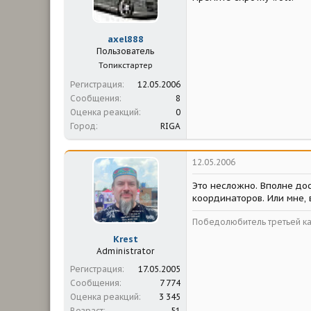
м
а
ы
л
а
axel888
Пользователь
Топикстартер
Регистрация
12.05.2006
Сообщения
8
Оценка реакций
0
Город
RIGA
12.05.2006
Это несложно. Вполне до
координаторов. Или мне, 
Победолюбитель третьей ка
Krest
Administrator
Регистрация
17.05.2005
Сообщения
7 774
Оценка реакций
3 345
Возраст
51