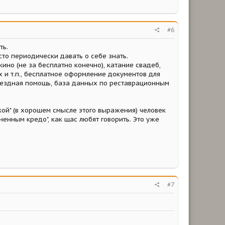
#6
ть.
то периодически давать о себе знать.
кино (не за бесплатно конечно), катание свадеб,
х и т.п., бесплатное оформление документов для
змездная помощь, база данных по реставрационным
чкой" (в хорошем смысле этого выражения) человек
енным кредо", как щас любят говорить. Это уже
#7