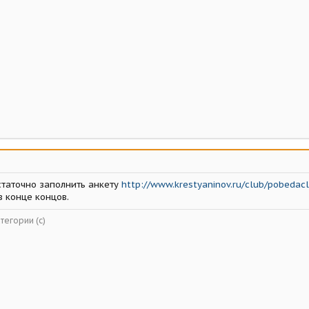
статочно заполнить анкету
http://www.krestyaninov.ru/club/pobedac
в конце концов.
тегории (с)