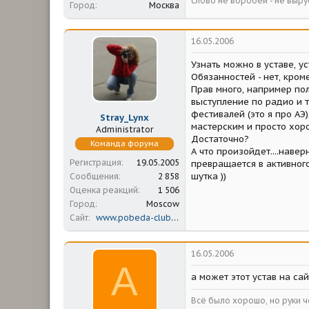
слово не воробей - не выру
Город
Москва
16.05.2006
Узнать можно в уставе, у
Обязанностей - нет, кром
Прав много, например пол
выступление по радио и т
фестивалей (это я про А
Stray_Lynx
мастерским и просто хор
Administrator
Достаточно?
Команда форума
А что произойдет....наве
Регистрация
19.05.2005
превращается в активног
шутка ))
Сообщения
2 858
Оценка реакций
1 506
Город
Moscow
Сайт
www.pobeda-club.ru
16.05.2006
A
а может этот устав на са
Всё было хорошо, но руки 