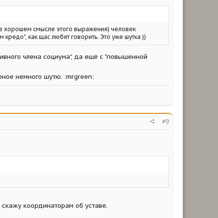
" (в хорошем смысле этого выражения) человек
редо", как щас любят говорить. Это уже шутка ))
ивного члена социума", да ещё с "повышенной
рное немного шутю. :mrgreen:
#9
то скажу координаторам об уставе.