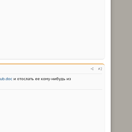
#2
lub.doc
и отослать ее кому-нибудь из