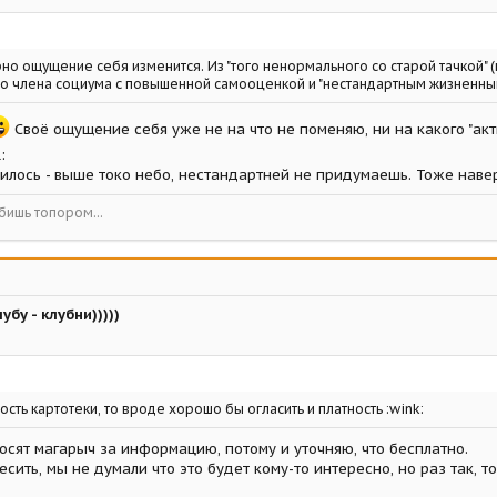
ерно ощущение себя изменится. Из "того ненормального со старой тачкой
о члена социума с повышенной самооценкой и "нестандартным жизненным к
Своё ощущение себя уже не на что не поменяю, ни на какого "акт
:
чилось - выше токо небо, нестандартней не придумаешь. Тоже наве
бишь топором...
убу - клубни)))))
ость картотеки, то вроде хорошо бы огласить и платность :wink:
осят магарыч за информацию, потому и уточняю, что бесплатно.
есить, мы не думали что это будет кому-то интересно, но раз так, 