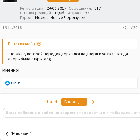
Регистрация
24.03.2017
Сообщения
817
Оценка реакций
1 906
Возраст
52
Город
Москва ,Новые Черемушки
19.11.2018
#20
Firuz сказал(а):
Это Ока, у которой передок держался на двери и уезжал, когда
дверь была открыта? ))
Именно!
Р
Firuz
е
а
к
Последняя
1 из 4
Вперед
ц
и
Вам необходимо войти или зарегистрироваться, чтобы здесь от
и
:
"Москвич"