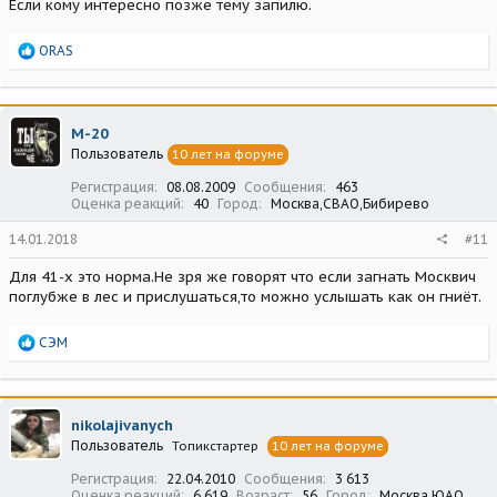
Если кому интересно позже тему запилю.
Р
ORAS
е
а
к
ц
М-20
и
Пользователь
10 лет на форуме
и
:
Регистрация
08.08.2009
Сообщения
463
Оценка реакций
40
Город
Москва,СВАО,Бибирево
14.01.2018
#11
Для 41-х это норма.Не зря же говорят что если загнать Москвич
поглубже в лес и прислушаться,то можно услышать как он гниёт.
Р
СЭМ
е
а
к
ц
nikolajivanych
и
Пользователь
Топикстартер
10 лет на форуме
и
:
Регистрация
22.04.2010
Сообщения
3 613
Оценка реакций
6 619
Возраст
56
Город
Москва ЮАО