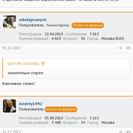
nikolajivanych
Пользователь
Топикстартер
10 лет на форуме
Регистрация
22.04.2010
Сообщения
3 613
Оценка реакций
6 619
Возраст
56
Город
Москва ЮАО
31.12.2017
#8
petru4o сказал(а):
значительно старее
Ключевое слово!
Andrey1992
Пользователь
10 лет на форуме
Регистрация
05.09.2010
Сообщения
5 115
Оценка реакций
3 440
Возраст
34
Город
Москва
31.12.2017
#9