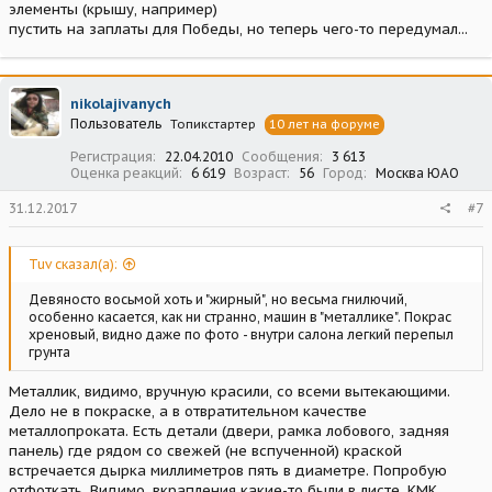
элементы (крышу, например)
пустить на заплаты для Победы, но теперь чего-то передумал...
nikolajivanych
Пользователь
Топикстартер
10 лет на форуме
Регистрация
22.04.2010
Сообщения
3 613
Оценка реакций
6 619
Возраст
56
Город
Москва ЮАО
31.12.2017
#7
Tuv сказал(а):
Девяносто восьмой хоть и "жирный", но весьма гнилючий,
особенно касается, как ни странно, машин в "металлике". Покрас
хреновый, видно даже по фото - внутри салона легкий перепыл
грунта
Металлик, видимо, вручную красили, со всеми вытекающими.
Дело не в покраске, а в отвратительном качестве
металлопроката. Есть детали (двери, рамка лобового, задняя
панель) где рядом со свежей (не вспученной) краской
встречается дырка миллиметров пять в диаметре. Попробую
отфоткать. Видимо, вкрапления какие-то были в листе, КМК.