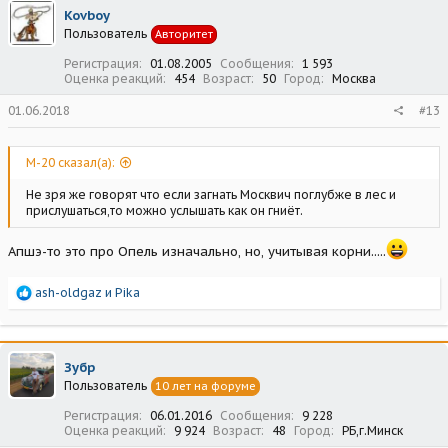
Kovboy
Пользователь
Авторитет
Регистрация
01.08.2005
Сообщения
1 593
Оценка реакций
454
Возраст
50
Город
Москва
01.06.2018
#13
М-20 сказал(а):
Не зря же говорят что если загнать Москвич поглубже в лес и
прислушаться,то можно услышать как он гниёт.
Апшэ-то это про Опель изначально, но, учитывая корни.....
Р
ash-oldgaz
и
Pika
е
а
к
ц
Зубр
и
Пользователь
10 лет на форуме
и
:
Регистрация
06.01.2016
Сообщения
9 228
Оценка реакций
9 924
Возраст
48
Город
РБ,г.Минск