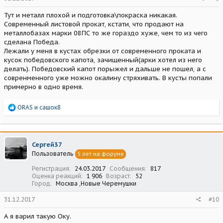
Тут и металл плохой и подготовка\покраска никакая.
Современный листовой прокат, кстати, что продают на
металлобазах марки 08ПС то же гораздо хуже, чем то из чего
сделана Победа.
Лежали у меня в кустах обрезки от современного проката и
кусок победовского капота, зачищенный(арки хотел из него
делать). Победовский капот порыжел и дальше не пошел, а с
совренменного уже можно окалину стряхивать. В кусты попали
примерно в одно время.
Р
ORAS
и
сашок8
е
а
к
ц
Сергей37
и
Пользователь
5 лет на форуме
и
:
Регистрация
24.03.2017
Сообщения
817
Оценка реакций
1 906
Возраст
52
Город
Москва ,Новые Черемушки
31.12.2017
#10
А я варил такую Оку.