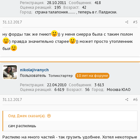
Регистрация
28.10.2011
Сообщения
418
Оценка реакций
195
Возраст
42
Город
страна талапония........ , теперь в г. Палдиски.
31.12.2017
#5
ну форды так же гниют
)) у меня сиерра была с таким полом
) правда значительно старее
)) может просто утопленник
был
nikolajivanych
Пользователь
Топикстартер
10 лет на форуме
Регистрация
22.04.2010
Сообщения
3 613
Оценка реакций
6 619
Возраст
56
Город
Москва ЮАО
31.12.2017
#6
Олд Джек сказал(а):
сам распилишь
Распилю на много частей - так грузить удобнее. Хотел некоторые