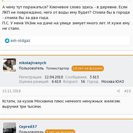
А чему тут поражаться? Ключевое слово здесь - в деревне. Если
ЛКП не повреждено, чего от воды ему будет? Стояла бы в городе
- сгнила бы за два года.
П.С. У меня УАЗик на даче на улице зимует много лет. И хуже ему
не стало.
Р
ash-oldgaz
е
а
к
ц
nikolajivanych
и
Пользователь
Топикстартер
10 лет на форуме
и
:
Регистрация
22.04.2010
Сообщения
3 613
Оценка реакций
6 619
Возраст
56
Город
Москва ЮАО
15.11.2018
#19
Кстати, за кузов Москвича плюс немного ненужных железяк
выручил три тысячи.
Сергей37
Пользователь
5 лет на форуме