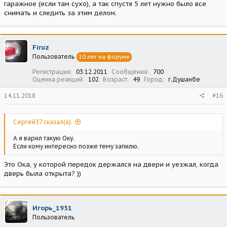
гаражное (если там сухо), а так спустя 5 лет нужно было все
снимать и следить за этим делом.
Firuz
Пользователь
10 лет на форуме
Регистрация
03.12.2011
Сообщения
700
Оценка реакций
102
Возраст
49
Город
г.Душанбе
14.11.2018
#16
Сергей37 сказал(а):
А я варил такую Оку.
Если кому интересно позже тему запилю.
Это Ока, у которой передок держался на двери и уезжал, когда
дверь была открыта? ))
Игорь_1951
Пользователь