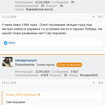
Регистрация
13.10.2016
Сообщения
79
Оценка реакций
33
Возраст
56
Город
Варшавское шоссе
15.11.2018
#17
У меня Нива 1998 года . Стоит последние четыре года под
чистым небом в деревне т.к уступила место в гараже Победе. Ни
одной точки ржавчины нет! Сам поражен
Р
ORAS
е
а
к
ц
nikolajivanych
и
Пользователь
Топикстартер
10 лет на форуме
и
:
Регистрация
22.04.2010
Сообщения
3 613
Оценка реакций
6 619
Возраст
56
Город
Москва ЮАО
15.11.2018
#18
Игорь_1951 сказал(а):
Сам поражен