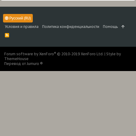
Русский (RU)
Условия и правила
Политика конфиденциальности
Помощь
R
S
S
®
Forum software by XenForo
© 2010-2019 XenForo Ltd.
|
Style by
ThemeHouse
Перевод от Jumuro ®