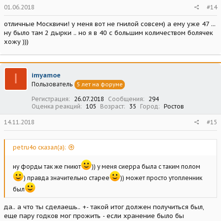
01.06.2018
#14
отличные Москвичи! у меня вот не гнилой совсем) а ему уже 47 ...
ну было там 2 дырки .. но я в 40 с большим количеством болячек
хожу )))
I
imyamoe
Пользователь
5 лет на форуме
Регистрация
26.07.2018
Сообщения
294
Оценка реакций
105
Возраст
35
Город
Ростов
14.11.2018
#15
petru4o сказал(а):
ну форды так же гниют
)) у меня сиерра была с таким полом
) правда значительно старее
)) может просто утопленник
был
да.. а что ты сделаешь.. +- такой итог должен получиться был,
еще пару годков мог прожить - если хранение было бы