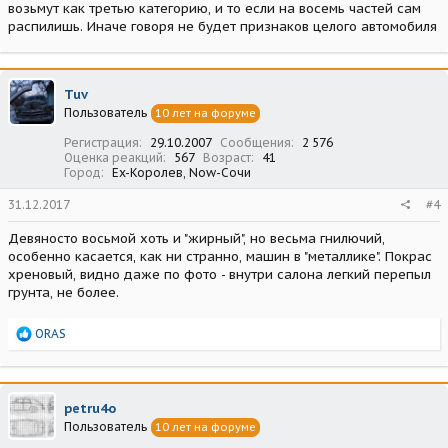
возьмут как третью категорию, и то если на восемь частей сам
распилишь. Иначе говоря не будет признаков целого автомобиля
Tuv
Пользователь
10 лет на форуме
Регистрация
29.10.2007
Сообщения
2 576
Оценка реакций
567
Возраст
41
Город
Ex-Королев, Now-Сочи
31.12.2017
#4
Девяносто восьмой хоть и "жирный", но весьма гнилючий,
особенно касается, как ни странно, машин в "металлике". Покрас
хреновый, видно даже по фото - внутри салона легкий перепыл
грунта, не более.
Р
ORAS
е
а
к
ц
petru4o
и
Пользователь
10 лет на форуме
и
: