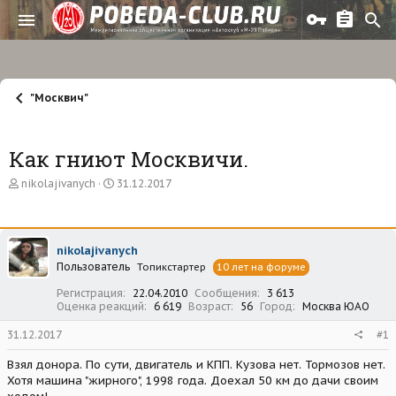
"Москвич"
Как гниют Москвичи.
А
Д
nikolajivanych
31.12.2017
в
а
т
т
о
а
р
н
nikolajivanych
т
а
Пользователь
е
ч
Топикстартер
10 лет на форуме
м
а
Регистрация
22.04.2010
Сообщения
3 613
ы
л
Оценка реакций
6 619
Возраст
56
Город
Москва ЮАО
а
31.12.2017
#1
Взял донора. По сути, двигатель и КПП. Кузова нет. Тормозов нет.
Хотя машина "жирного", 1998 года. Доехал 50 км до дачи своим