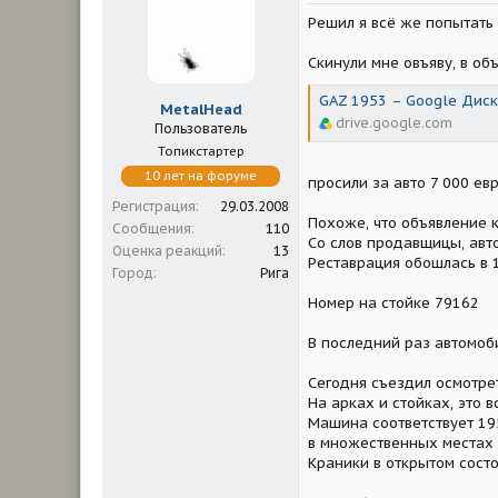
м
а
Решил я всё же попытать 
ы
л
а
Скинули мне овъяву, в об
GAZ 1953 – Google Диск
MetalHead
drive.google.com
Пользователь
Топикстартер
10 лет на форуме
просили за авто 7 000 ев
Регистрация
29.03.2008
Похоже, что объявление к
Сообщения
110
Со слов продавщицы, авт
Оценка реакций
13
Реставрация обошлась в 
Город
Рига
Номер на стойке 79162
В последний раз автомоби
Сегодня съездил осмотрет
На арках и стойках, это 
Машина соответствует 19
в множественных местах п
Краники в открытом состо