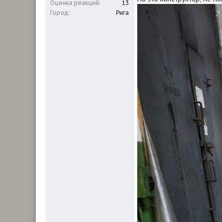
Оценка реакций
13
Город
Рига