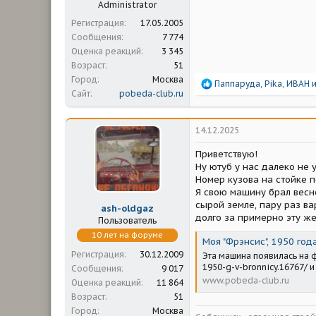
Administrator
Регистрация
17.05.2005
Сообщения
7 774
Оценка реакций
3 345
Возраст
51
Город
Москва
Р
Паппаруда
,
Pika
,
ИВАН
и
Сайт
pobeda-club.ru
е
а
к
ц
14.12.2025
и
и
Приветствую!
:
Ну ютуб у нас далеко не у
Номер кузова на стойке п
Я свою машину брал весно
сырой земле, пару раз ва
ash-oldgaz
долго за примерно эту же 
Пользователь
10 лет на форуме
Моя "Фрэнсис", 1950 года
Регистрация
30.12.2009
Эта машина появилась на 
1950-g-v-bronnicy.16767/ 
Сообщения
9 017
www.pobeda-club.ru
Оценка реакций
11 864
Возраст
51
Город
Москва