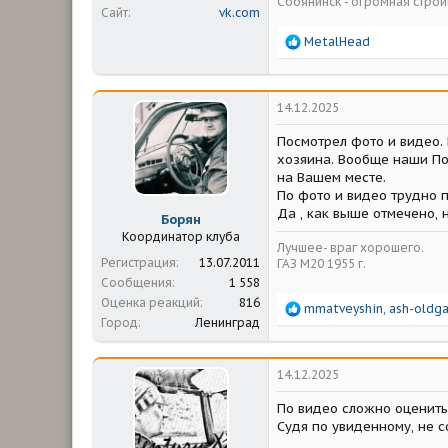
Собянинск - огромная стр
Сайт
vk.com
Р
MetalHead
е
а
к
ц
14.12.2025
и
и
Посмотрел фото и видео. 
:
хозяина. Вообще наши По
на Вашем месте.
По фото и видео трудно 
Да , как выше отмечено, 
Борян
Координатор клуба
Лучшее- враг хорошего.
Регистрация
13.07.2011
ГАЗ М20 1955 г.
Сообщения
1 558
Оценка реакций
816
Р
mmatveyshin
,
ash-oldg
Город
Ленинград
е
а
к
ц
14.12.2025
и
и
По видео сложно оценить
:
Судя по увиденному, не с