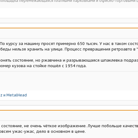
ойплощадка перемежающаяся платными парковками и офисно-торговыми 
По курсу за машину просят примерно 650 тысяч. У нас в таком сост
беды нельзя хранить на улице. Процесс превращения ретроавто в "
понять состояние, но ржавчина и разрывающаяся шпаклевка подра
номер кузова на стойке пошёл с 1954 года.
az
и
MetalHead
 состояние, не очень чёткое изображение. Лучше побольше качест
овсем ужас-ужас, дело в основном в цене.