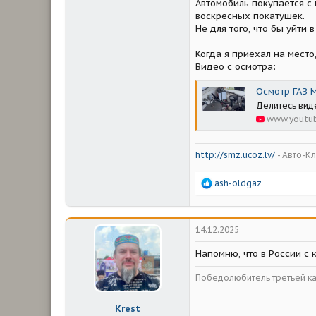
Автомобиль покупается с 
воскресных покатушек.
Не для того, что бы уйти 
Когда я приехал на место
Видео с осмотра:
Осмотр ГАЗ 
Делитесь вид
www.youtu
http://smz.ucoz.lv/
- Авто-К
Р
ash-oldgaz
е
а
к
ц
14.12.2025
и
и
Напомню, что в России с 
:
Победолюбитель третьей ка
Krest