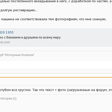
целью постепенного вкладывания в него, с доработкой по частям, 
в долгую реставрацию...
, машина не соответствовала тем фотографиям, что мне скинули,
М20 1953
ео с близкими и друзьями по всему миру
be.com
луб "Моторные Коляски"
ютубом все грустно. Так что текст + фото (загруженные на форум, э
тегории (с)