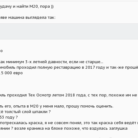
удачу и найти М20, пора ))
ъяве машина выглядела так:
ро
ак минимум 3-х летней давности, если не старше...
омобиль проходил полную реставрацию в 2017 году и так-же прош
15 000 евро
ль проходил Тех Осмотр летом 2018 года, с тех пор, похоже им не
ь его, опыта в М20 у меня мало, прошу помочь оценить.
всё толстый слой шпакли ?
53 году ?
отрескалась краска, я не совсем понял, это так краска себя ведё
янии ? возле краника на блоке похоже, что вздулась заглушка