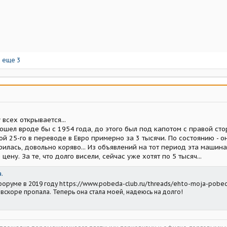
 еще 3
 всех открывается...
ошел вроде бы с 1954 года, до этого был под капотом с правой сто
й 25-го в переводе в Евро примерно за 3 тысячи. По состоянию - он
рилась, довольно коряво... Из объявлений на тот период эта машин
цену. За те, что долго висели, сейчас уже хотят по 5 тысяч...
.
форуме в 2019 году https://www.pobeda-club.ru/threads/ehto-moja-pobe
и вскоре пропала. Теперь она стала моей, надеюсь на долго!