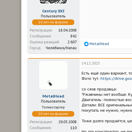
Century XXI
Пользователь
10 лет на форуме
Регистрация
18.04.2008
Сообщения
842
Оценка реакций
2 607
Р
MetalHead
Город
Челябинск/Hanau
е
а
к
ц
14.12.2025
и
и
Есть ещё один вариант, т
:
Фото тут:
https://drive.g
со слов продавца:
"Ржавчины нет вообще. К
MetalHead
Двигатель: полностью вос
Пользователь
Детали: ВСЕ оригинальны
Топикстартер
покупать не нужно, нужно
10 лет на форуме
Тоже долго продаётся, це
Регистрация
29.03.2008
Сообщения
110
Но это конструктор, не пон