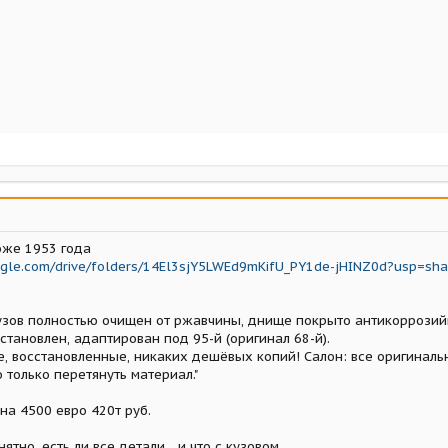
оже 1953 года
oogle.com/drive/folders/14El3sjY5LWEd9mKifU_PY1de-jHINZ0d?usp=sha
узов полностью очищен от ржавчины, днище покрыто антикоррозий
становлен, адаптирован под 95-й (оригинал 68-й).
е, восстановленные, никаких дешёвых копий! Салон: все оригиналь
 только перетянуть материал."
на 4500 евро 420т руб.
ятно, есть ли все детали... и что с кузовом...