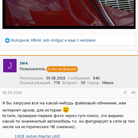
Р
Холоднов
,
ИВАН
,
ash-oldgaz
и еще 1 человек
е
а
к
ц
J
JW4
и
Пользователь
5 лет на форуме
и
:
Регистрация
05.08.2018
Сообщения
840
Оценка реакций
778
Возраст
39
Город
Минск
01.04.2026
#8
Я бы загрузил всё на какой-нибудь файловый-обменник, или
интернет-архив, для истории
Кстати, проверил первое фото через гугл-поиск, это видимо
какой-то знаменитый автомобиль т.к. он фигурирует в сети (в том
числе на исторических ЧБ снимках):
1928 Aston Martin LM2