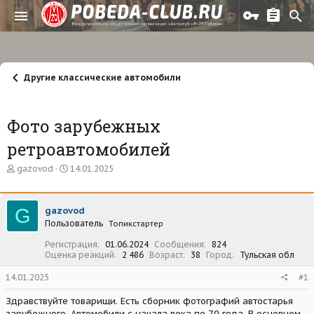
Другие классические автомобили
Фото зарубежных
ретроавтомобилей
А
Д
gazovod
14.01.2025
в
а
т
т
о
а
G
gazovod
р
н
Пользователь
т
а
Топикстартер
е
ч
Регистрация
01.06.2024
Сообщения
824
м
а
Оценка реакций
2 486
Возраст
38
Город
Тульская обл
ы
л
а
14.01.2025
#1
Здравствуйте товарищи. Есть сборник фотографий автостарья
зарубежного. Автомобили с начала века по 70 года. В основном