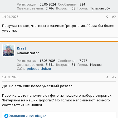
Регистрация
01.06.2024
Сообщения
824
Оценка реакций
2 486
Возраст
38
Город
Тульская обл
14.01.2025
#2
Подумал позже, что тема в разделе "ретро-стиль" была бы более
уместна.
Krest
Administrator
Регистрация
17.05.2005
Сообщения
7 777
Оценка реакций
3 351
Возраст
51
Город
Москва
Сайт
pobeda-club.ru
14.01.2025
#3
Да. Но есть еще более уместный раздел.
Парочка фото напоминают фото из чешского набора открыток
"Ветераны на наших дорогах". Но только напоминают, точного
соответствия не нашел.
Р
Холоднов
и
ash-oldgaz