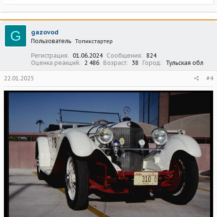
е
а
к
ц
G
gazovod
и
Пользователь
Топикстартер
и
:
Регистрация
01.06.2024
Сообщения
824
Оценка реакций
2 486
Возраст
38
Город
Тульская обл
22.01.2025
#4