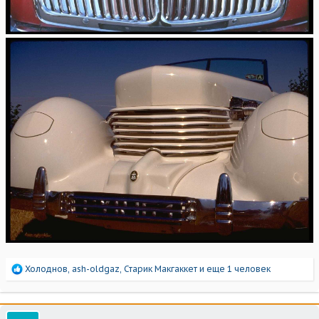
Р
Холоднов
,
ash-oldgaz
,
Старик Макгаккет
и еще 1 человек
е
а
к
ц