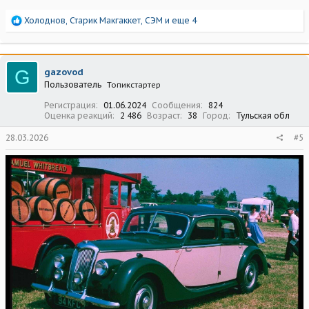
Р
Холоднов
,
Старик Макгаккет
,
СЭМ
и еще 4
е
а
к
ц
G
gazovod
и
Пользователь
Топикстартер
и
:
Регистрация
01.06.2024
Сообщения
824
Оценка реакций
2 486
Возраст
38
Город
Тульская обл
28.03.2026
#5