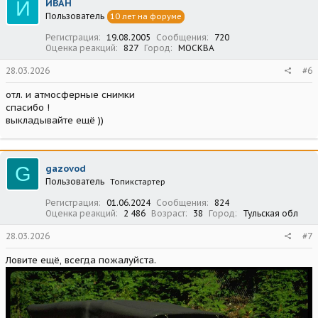
И
ИВАН
и
Пользователь
10 лет на форуме
и
:
Регистрация
19.08.2005
Сообщения
720
Оценка реакций
827
Город
МОСКВА
28.03.2026
#6
отл. и атмосферные снимки
спасибо !
выкладывайте ещё ))
G
gazovod
Пользователь
Топикстартер
Регистрация
01.06.2024
Сообщения
824
Оценка реакций
2 486
Возраст
38
Город
Тульская обл
28.03.2026
#7
Ловите ещё, всегда пожалуйста.