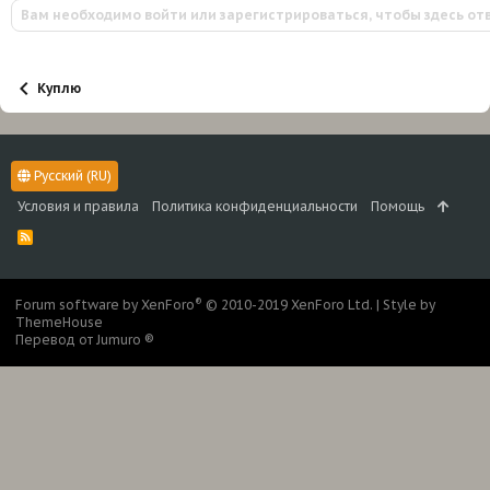
Вам необходимо войти или зарегистрироваться, чтобы здесь от
Куплю
Русский (RU)
Условия и правила
Политика конфиденциальности
Помощь
R
S
S
®
Forum software by XenForo
© 2010-2019 XenForo Ltd.
|
Style by
ThemeHouse
Перевод от Jumuro ®