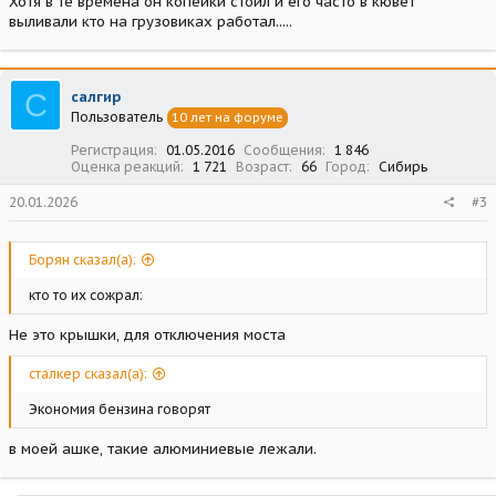
Хотя в те времена он копейки стоил и его часто в кювет
выливали кто на грузовиках работал.....
С
салгир
Пользователь
10 лет на форуме
Регистрация
01.05.2016
Сообщения
1 846
Оценка реакций
1 721
Возраст
66
Город
Сибирь
20.01.2026
#3
Борян сказал(а):
кто то их сожрал:
Не это крышки, для отключения моста
сталкер сказал(а):
Экономия бензина говорят
в моей ашке, такие алюминиевые лежали.