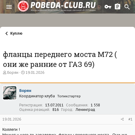
Куплю
фланцы переднего моста М72 (
они же ранние от ГАЗ 69)
А
Д
Борян
19.01.2026
в
а
т
т
о
а
Борян
р
н
Координатор клуба
т
а
Топикстартер
е
ч
Регистрация
13.07.2011
Сообщения
1 558
м
а
Оценка реакций
816
Город
Ленинград
ы
л
а
19.01.2026
#1
Коллеги !
Может у кого то завалялись фланцы переднего моста . Они же