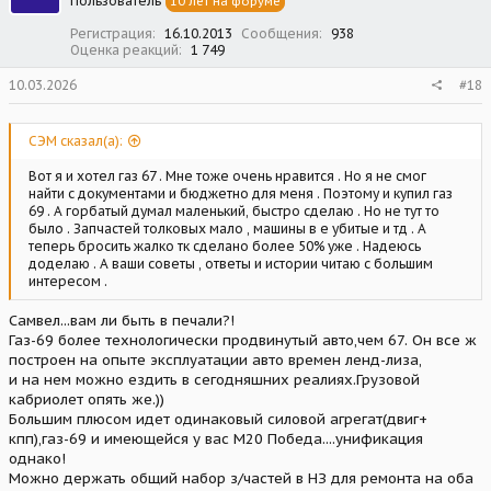
Пользователь
10 лет на форуме
и
:
Регистрация
16.10.2013
Сообщения
938
Оценка реакций
1 749
10.03.2026
#18
СЭМ сказал(а):
Вот я и хотел газ 67 . Мне тоже очень нравится . Но я не смог
найти с документами и бюджетно для меня . Поэтому и купил газ
69 . А горбатый думал маленький, быстро сделаю . Но не тут то
было . Запчастей толковых мало , машины в е убитые и тд . А
теперь бросить жалко тк сделано более 50% уже . Надеюсь
доделаю . А ваши советы , ответы и истории читаю с большим
интересом .
Самвел...вам ли быть в печали?!
Газ-69 более технологически продвинутый авто,чем 67. Он все ж
построен на опыте эксплуатации авто времен ленд-лиза,
и на нем можно ездить в сегодняшних реалиях.Грузовой
кабриолет опять же.))
Большим плюсом идет одинаковый силовой агрегат(двиг+
кпп),газ-69 и имеющейся у вас М20 Победа....унификация
однако!
Можно держать общий набор з/частей в НЗ для ремонта на оба