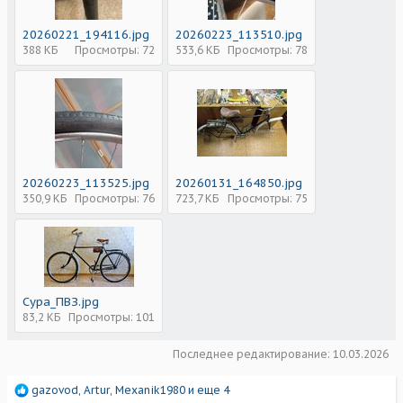
20260221_194116.jpg
20260223_113510.jpg
388 КБ
Просмотры: 72
533,6 КБ
Просмотры: 78
20260223_113525.jpg
20260131_164850.jpg
350,9 КБ
Просмотры: 76
723,7 КБ
Просмотры: 75
Сура_ПВЗ.jpg
83,2 КБ
Просмотры: 101
Последнее редактирование:
10.03.2026
Р
gazovod
,
Artur
,
Mexanik1980
и еще 4