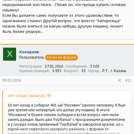
недоделанной жестянке... Понял он, что проще купить готовую
машину!
Если Вы делаете сами, получаете от этого удовольствие, то
однозначно стоило! Другой вопрос, что вместо "Запорожца"
можно было взяться за какую-нибудь другую машину, может
быть более редкую...
Х
Холоднов
Пользователь
10 лет на форуме
Регистрация
17.01.2016
Сообщения
3 103
Оценка реакций
5 935
Возраст
53
Город
Р.Т., г. Казань
09.03.2026
#11
ash-oldgaz сказал(а):
10 лет назад я собирал 401-ый "Москвич" одному человеку. Я был
уже третий или четвёртый, кто делал эту машину. В итоге
"Москвича" я более-менее победил и встал вопрос чем меня
занять дальше. Было два "Горбатых" с просранными документами
и у соседа очень приличный "Горбатый" в заводской краске, но с
парой мест советского кузовного ремонта, с фарами от
мотоцикла вместо родных, с недавно перебранным из новых