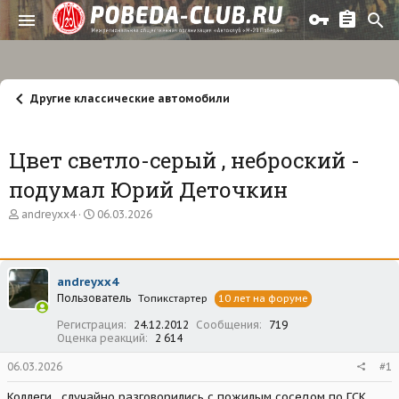
Другие классические автомобили
Цвет светло-серый , неброский -
подумал Юрий Деточкин
А
Д
andreyxx4
06.03.2026
в
а
т
т
о
а
р
н
andreyxx4
т
а
Пользователь
е
ч
Топикстартер
10 лет на форуме
м
а
Регистрация
24.12.2012
Сообщения
719
ы
л
Оценка реакций
2 614
а
06.03.2026
#1
Коллеги , случайно разговорились с пожилым соседом по ГСК.