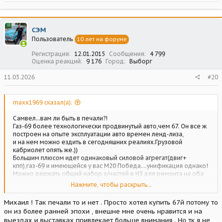
е
а
к
ц
СЭМ
и
Пользователь
10 лет на форуме
и
:
Регистрация
12.01.2015
Сообщения
4 799
Оценка реакций
9 176
Город
Выборг
11.03.2026
#20
maxx1969 сказал(а):
Самвел...вам ли быть в печали?!
Газ-69 более технологически продвинутый авто,чем 67. Он все ж
построен на опыте эксплуатации авто времен ленд-лиза,
и на нем можно ездить в сегодняшних реалиях.Грузовой
кабриолет опять же.))
Большим плюсом идет одинаковый силовой агрегат(двиг+
кпп),газ-69 и имеющейся у вас М20 Победа....унификация однако!
Можно держать общий набор з/частей в НЗ для ремонта на оба
авто.
Нажмите, чтобы раскрыть...
Газ-69 производили до 1972 года,так что и з/части к нему
встречаются еще новые,или опять же большая унификация по
Михаил ! Так печали то и нет . Просто хотел купить 67й потому то
ходовке,подшипникам с Уаз-469/3151....кое что даже можно
он из более ранней эпохи , внешне мне очень нравится и на
купить в совр автолабазах.
выездах и выставках привлекает больше внимания . Но тк я не