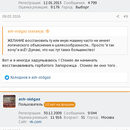
Регистрация
12.01.2015
Сообщения
4 799
Оценка реакций
9 176
Город
Выборг
09.03.2026
#9
ash-oldgaz сказал(а):
ЖЕЛАНИЕ восстановить ту или иную машину часто не имеет
логического объяснения и целесообразности... Просто "я так
хочу" и всЁ! Думаю, что нас тут таких большинство!
Вот и я иногда задумываюсь ! Стоило ли начинать
восстанавливать горбатого Запорожца . Стоило ли оно того .
Р
Холоднов
и
ash-oldgaz
е
а
к
ц
ash-oldgaz
и
Пользователь
10 лет на форуме
и
:
Регистрация
30.12.2009
Сообщения
9 044
Оценка реакций
11 916
Возраст
51
Город
Москва
Сайт
vk.com