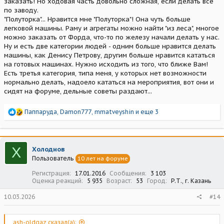
заказать! Но ходовая часть довольно сложная, если делать все
по заводу.
"Полуторка"... Нравится мне "Полуторка"! Она чуть больше
легковой машины. Раму и агрегаты можно найти "из леса", многое
можно заказать от Форда, что-то по железу начали делать у нас.
Ну и есть две категории людей - одним больше нравится делать
машины, как Денису Петрову, другим больше нравится кататься
на готовых машинах. Нужно исходить из того, что ближе Вам!
Есть третья категория, типа меня, у которых нет возможности
нормально делать, надоело кататься на мероприятия, вот они и
сидят на форуме, дельные советы раздают...
Р
Паппаруда
,
Damon777
,
mmatveyshin
и еще 3
е
а
к
ц
Х
Холоднов
и
Пользователь
10 лет на форуме
и
:
Регистрация
17.01.2016
Сообщения
3 103
Оценка реакций
5 935
Возраст
53
Город
Р.Т., г. Казань
10.03.2026
#14
ash-oldgaz сказал(а):