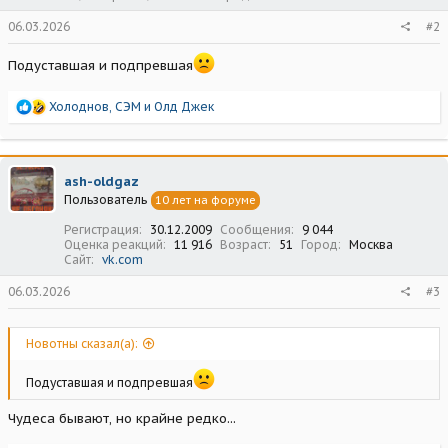
06.03.2026
#2
Подуставшая и подпревшая
Р
Холоднов
,
СЭМ
и
Олд Джек
е
а
к
ц
ash-oldgaz
и
Пользователь
10 лет на форуме
и
:
Регистрация
30.12.2009
Сообщения
9 044
Оценка реакций
11 916
Возраст
51
Город
Москва
Сайт
vk.com
06.03.2026
#3
Новотны сказал(а):
Подуставшая и подпревшая
Чудеса бывают, но крайне редко...