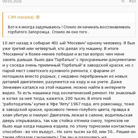
09.03.2026
#10
СЭМ сказал(а):
Вот и я иногда задумываюсь ! Стоило ли начинать восстанавливать
горбатого Запорожца . Стоило ли оно того .
10 лет назад я собирал 401-ый "Москвич" одному человеку. Я был
уже третий или четвёртый, кто делал эту машину. В итоге
"Москвича" я более-менее победил и встал вопрос чем меня
занять дальше. Было два "Горбатых" с просранными документами
и у соседа очень приличный "Горбатый" в заводской краске, но с
парой мест советского кузовного ремонта, с фарами от
мотоцикла вместо родных, с недавно перебранным из новых
деталей двигателем, разумеется на ходу и на учете. Даже
Зенкевич катался на этой машине, можно найти в интернете
видео. То есть машинка под косметический ремонт. Но знакомый
и хотел за неё тогда, кажется, 200 тысяч. В итоге мой
"работодатель" купил в Уфе "Ялту" 1967 года, его ровесницу, тоже
в заводской краске, красивого темно-голубого цвета, правда в
хлам убитую и гнилую! Двигатель лежал в салоне, водительская
дверь открывалась, так как стойка отгнила снизу, тормозов не
было еще когда машина ездила, по этому тормозили контактным
способом - во что въедут... Но зато тысяч за 60, или 30... Решил он
таким образом сэкономить! Так мы и разошлись на