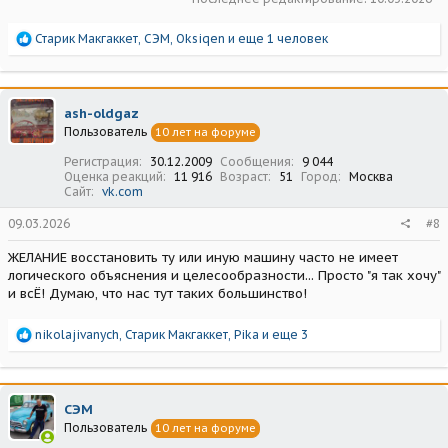
Р
Старик Макгаккет
,
СЭМ
,
Oksiqen
и еще 1 человек
е
а
к
ц
ash-oldgaz
и
Пользователь
10 лет на форуме
и
:
Регистрация
30.12.2009
Сообщения
9 044
Оценка реакций
11 916
Возраст
51
Город
Москва
Сайт
vk.com
09.03.2026
#8
ЖЕЛАНИЕ восстановить ту или иную машину часто не имеет
логического объяснения и целесообразности... Просто "я так хочу"
и всЁ! Думаю, что нас тут таких большинство!
Р
nikolajivanych
,
Старик Макгаккет
,
Pika
и еще 3
е
а
к
ц
СЭМ
и
Пользователь
10 лет на форуме
и
: