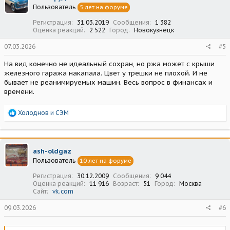
Пользователь
5 лет на форуме
и
:
Регистрация
31.03.2019
Сообщения
1 382
Оценка реакций
2 522
Город
Новокузнецк
07.03.2026
#5
На вид конечно не идеальный сохран, но ржа может с крыши
железного гаража накапала. Цвет у трешки не плохой. И не
бывает не реанимируемых машин. Весь вопрос в финансах и
времени.
Р
Холоднов
и
СЭМ
е
а
к
ц
ash-oldgaz
и
Пользователь
10 лет на форуме
и
:
Регистрация
30.12.2009
Сообщения
9 044
Оценка реакций
11 916
Возраст
51
Город
Москва
Сайт
vk.com
09.03.2026
#6