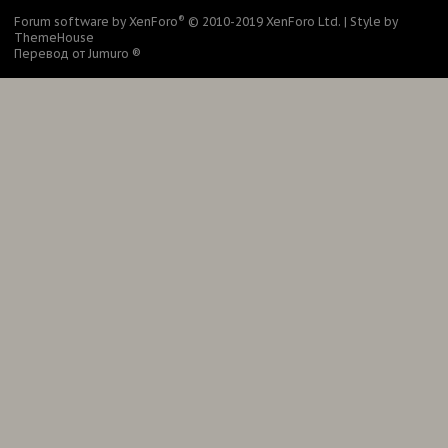
®
Forum software by XenForo
© 2010-2019 XenForo Ltd.
|
Style by
ThemeHouse
Перевод от Jumuro ®