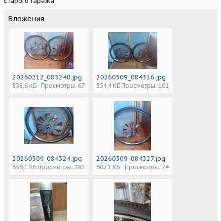
старого гаража
Вложения
20260212_085240.jpg
20260309_084316.jpg
538,6 КБ
Просмотры: 67
554,4 КБ
Просмотры: 102
20260309_084324.jpg
20260309_084327.jpg
656,1 КБ
Просмотры: 181
607,1 КБ
Просмотры: 74