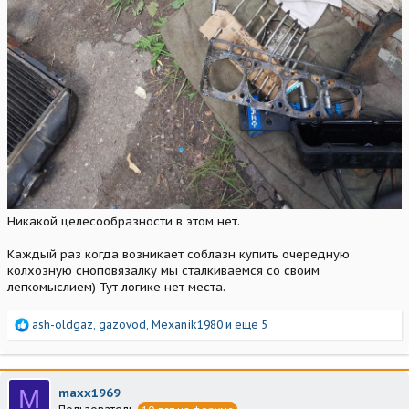
Никакой целесообразности в этом нет.
Каждый раз когда возникает соблазн купить очередную
колхозную сноповязалку мы сталкиваемся со своим
легкомыслием) Тут логике нет места.
Р
ash-oldgaz
,
gazovod
,
Mexanik1980
и еще 5
е
а
к
ц
M
maxx1969
и