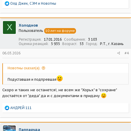
Р
Олд Джек
,
СЭМ
и
Новотны
е
а
к
ц
Х
Холоднов
и
Пользователь
10 лет на форуме
и
:
Регистрация
17.01.2016
Сообщения
3 103
Оценка реакций
5 935
Возраст
53
Город
Р.Т., г. Казань
06.03.2026
#4
Новотны сказал(а):
Подуставшая и подпревшая
Скоро и таких не останется!, не всем же "Хорьх" в "сохране"
достаётся от "деда" да и с документами в придачу
Р
АНДРЕЙ 111
е
а
к
ц
Паппаруда
и