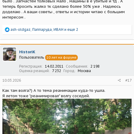
было . Запчастей толковых мало , машины в е убитые и тд . А
теперь бросить жалко тк сделано более 50% уже . Надеюсь
доделаю . А ваши советы , ответы и истории читаю с большим
интересом .
Р
ash-oldgaz
,
Паппаруда
,
ИВАН
и еще 2
е
а
к
ц
HistoriK
и
Пользователь
10 лет на форуме
и
:
Регистрация
14.02.2011
Сообщения
2 198
Оценка реакций
7 232
Город
Москва
10.03.2026
#17
Как там волга?) А то тема реанимации куда-то ушла.
Я летом тоже "реанимировал" волгу соседей.