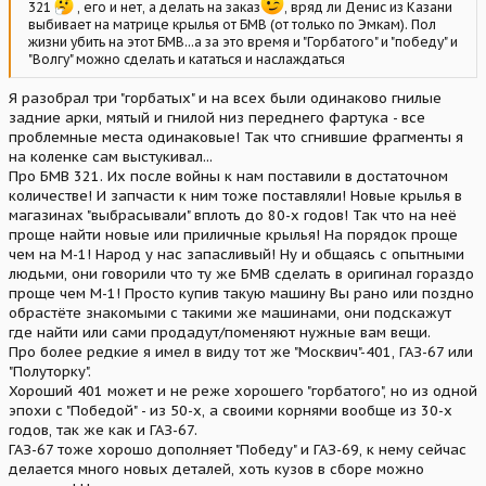
321
, его и нет, а делать на заказ
, вряд ли Денис из Казани
выбивает на матрице крылья от БМВ (от только по Эмкам). Пол
жизни убить на этот БМВ...а за это время и "Горбатого" и "победу" и
"Волгу" можно сделать и кататься и наслаждаться
Я разобрал три "горбатых" и на всех были одинаково гнилые
задние арки, мятый и гнилой низ переднего фартука - все
проблемные места одинаковые! Так что сгнившие фрагменты я
на коленке сам выстукивал...
Про БМВ 321. Их после войны к нам поставили в достаточном
количестве! И запчасти к ним тоже поставляли! Новые крылья в
магазинах "выбрасывали" вплоть до 80-х годов! Так что на неё
проще найти новые или приличные крылья! На порядок проще
чем на М-1! Народ у нас запасливый! Ну и общаясь с опытными
людьми, они говорили что ту же БМВ сделать в оригинал гораздо
проще чем М-1! Просто купив такую машину Вы рано или поздно
обрастёте знакомыми с такими же машинами, они подскажут
где найти или сами продадут/поменяют нужные вам вещи.
Про более редкие я имел в виду тот же "Москвич"-401, ГАЗ-67 или
"Полуторку".
Хороший 401 может и не реже хорошего "горбатого", но из одной
эпохи с "Победой" - из 50-х, а своими корнями вообще из 30-х
годов, так же как и ГАЗ-67.
ГАЗ-67 тоже хорошо дополняет "Победу" и ГАЗ-69, к нему сейчас
делается много новых деталей, хоть кузов в сборе можно