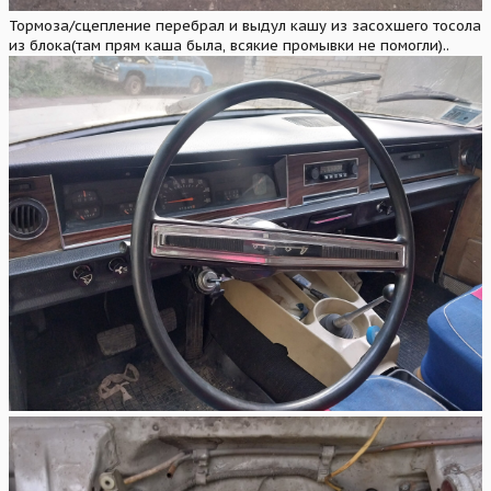
Тормоза/сцепление перебрал и выдул кашу из засохшего тосола
из блока(там прям каша была, всякие промывки не помогли)..