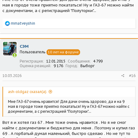
готовых машинах. Нужно исходить из того, что ближе Вам!
мая в городе тоже приятно покататься! Ну и ГАЗ-67 можно найти
Есть третья категория, типа меня, у которых нет возможности
с документами, а с регистрацией "Полуторки"...
нормально делать, надоело кататься на мероприятия, вот они и
сидят на форуме, дельные советы раздают...
Р
mmatveyshin
е
а
к
ц
СЭМ
и
Пользователь
10 лет на форуме
и
:
Регистрация
12.01.2015
Сообщения
4 799
Оценка реакций
9 176
Город
Выборг
10.03.2026
#16
ash-oldgaz сказал(а):
Мне ГАЗ-67 очень нравится! Для дачи очень здорово, да и на 9
мая в городе тоже приятно покататься! Ну и ГАЗ-67 можно найти с
документами, а с регистрацией "Полуторки"...
Вот я и хотел газ 67 . Мне тоже очень нравится . Но я не смог
найти с документами и бюджетно для меня . Поэтому и купил газ
69 . А горбатый думал маленький, быстро сделаю . Но не тут то