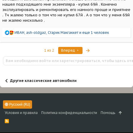
нашел подходящего мне экземпляра - купил 69й . Конечно
эксплуатировать и ремонтировать его намного проще и приятнее
. Тч жалею только о том что не купил 67й . А о том что у меня 69й
не жалею нисколько .
Р
ИВАН
,
ash-oldgaz
,
Старик Макгаккет
и еще 1 человек
е
а
к
Последняя
1 из 2
Вперед
ц
и
Вам необходимо войти или зарегистрироваться, чтобы здесь от
и
:
Другие классические автомобили
Русский (RU)
Условия и правила
Политика конфиденциальности
Помощь
R
S
S