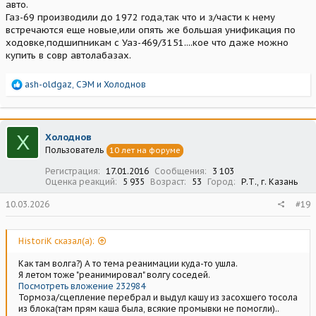
авто.
Газ-69 производили до 1972 года,так что и з/части к нему
встречаются еще новые,или опять же большая унификация по
ходовке,подшипникам с Уаз-469/3151....кое что даже можно
купить в совр автолабазах.
Р
ash-oldgaz
,
СЭМ
и
Холоднов
е
а
к
ц
Х
Холоднов
и
Пользователь
10 лет на форуме
и
:
Регистрация
17.01.2016
Сообщения
3 103
Оценка реакций
5 935
Возраст
53
Город
Р.Т., г. Казань
10.03.2026
#19
HistoriK сказал(а):
Как там волга?) А то тема реанимации куда-то ушла.
Я летом тоже "реанимировал" волгу соседей.
Посмотреть вложение 232984
Тормоза/сцепление перебрал и выдул кашу из засохшего тосола
из блока(там прям каша была, всякие промывки не помогли)..