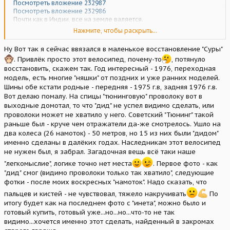
Посмотреть вложение 232987
Посмотреть вложение 232986
Почти как в Индии, все на земле валяется.
Нажмите, чтобы раскрыть...
Посмотреть вложение 232985
Никакой целесообразности в этом нет.
Ну Вот так я сейчас ввязался в маленькое восстановление "Суры"
. Привлёк просто этот велосипед, почему-то
, потянуло
Каждый раз когда возникает соблазн купить очередную
восстановить, скажем так. Год интересный - 1976, переходная
колхозную сноповязалку мы сталкиваемся со своим
легкомыслием) Тут логике нет места.
модель, есть многие "няшки" от поздних и уже ранних моделей.
Шины обе кстати родные - передняя - 1975 г.в, задняя 1976 г.в.
Вот делаю помалу. На спицы "тюнинговую" проволоку вот в
выходные домотал, то что "дид" не успел видимо сделать, или
проволоки может не хватило у него. Советский "Тюнинг" такой
раньше был - круче чем отражатели да-же смотрелось. Ушло на
два колеса (26 намоток) - 50 метров, но 15 из них были "дидом"
именно сделаны в далёких годах. Наследникам этот велосипед
не нужен был, я забрал. Загадочная вещь всё таки наше
"легкомыслие", логике точно нет места
. Первое фото - как
"дид" смог (видимо проволоки только так хватило", следующие
фотки - после моих воскресных "намоток". Надо сказать, что
пальцев и кистей - не чувствовал, тяжело накручивать
По
итогу будет как на последнем фото с "инета", можно было и
готовый купить, готовый уже...но...но...что-то не так
видимо...хочется именно этот сделать, найденный в закромах