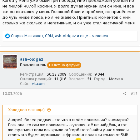
Когда у меня уже были три победы, мне предложили убитый но
не гнилой 407ой космич. Я долго думал нужен или он мне, и всё
же он оказался у меня. Головной боли и проблем, он принёс мне
до чуть ниже пояса, но я не жалею. Приятных моментов с ним
столько же сколько и негативных, и он уже стал частичкой меня.
Р
Старик Макгаккет
,
СЭМ
,
ash-oldgaz
и еще 1 человек
е
а
к
ц
ash-oldgaz
и
Пользователь
10 лет на форуме
и
:
Регистрация
30.12.2009
Сообщения
9 044
Оценка реакций
11 916
Возраст
51
Город
Москва
Сайт
vk.com
10.03.2026
#13
Холоднов сказал(а):
Андрей, более редкая - это что в твоём понимании?, иномарка?.
Если она...то сам же понимаешь - кузовня...её не найдёшь, и тот
же фрагмент пола или крыло от "горбатого" найти у нас можно и
стоить это будет нормально, а фрагмент пола или крыло от БМВ