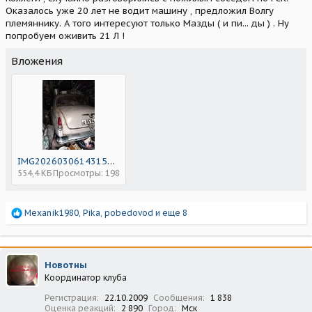
Оказалось уже 20 лет не водит машину , предложил Волгу
племяннику. А того интересуют только Мазды ( и пи... ды ) . Ну
попробуем оживить 21 Л !
Вложения
IMG20260306143159.jpg
554,4 КБ
Просмотры: 198
Р
Mexanik1980
,
Pika
,
pobedovod
и еще 8
е
а
к
ц
Новотны
и
Координатор клуба
и
:
Регистрация
22.10.2009
Сообщения
1 838
Оценка реакций
2 890
Город
Мск