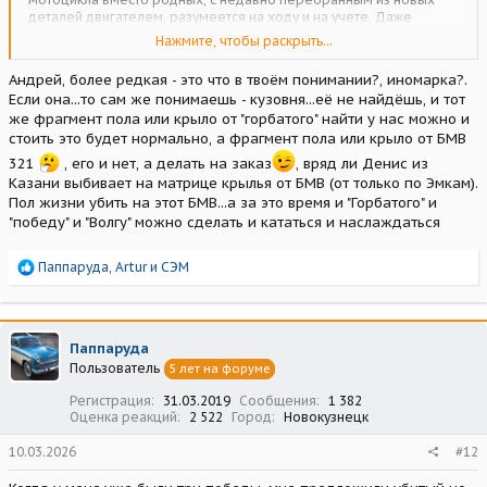
деталей двигателем, разумеется на ходу и на учете. Даже
Зенкевич катался на этой машине, можно найти в интернете
Нажмите, чтобы раскрыть...
видео. То есть машинка под косметический ремонт. Но знакомый
и хотел за неё тогда, кажется, 200 тысяч. В итоге мой
Андрей, более редкая - это что в твоём понимании?, иномарка?.
"работодатель" купил в Уфе "Ялту" 1967 года, его ровесницу, тоже
Если она...то сам же понимаешь - кузовня...её не найдёшь, и тот
в заводской краске, красивого темно-голубого цвета, правда в
же фрагмент пола или крыло от "горбатого" найти у нас можно и
хлам убитую и гнилую! Двигатель лежал в салоне, водительская
стоить это будет нормально, а фрагмент пола или крыло от БМВ
дверь открывалась, так как стойка отгнила снизу, тормозов не
было еще когда машина ездила, по этому тормозили контактным
321
, его и нет, а делать на заказ
, вряд ли Денис из
способом - во что въедут... Но зато тысяч за 60, или 30... Решил он
Казани выбивает на матрице крылья от БМВ (от только по Эмкам).
таким образом сэкономить! Так мы и разошлись на
Пол жизни убить на этот БМВ...а за это время и "Горбатого" и
недоделанной жестянке... Понял он, что проще купить готовую
"победу" и "Волгу" можно сделать и кататься и наслаждаться
машину!
Если Вы делаете сами, получаете от этого удовольствие, то
однозначно стоило! Другой вопрос, что вместо "Запорожца"
Р
Паппаруда
,
Artur
и
СЭМ
можно было взяться за какую-нибудь другую машину, может быть
е
более редкую...
а
к
ц
Паппаруда
и
Пользователь
5 лет на форуме
и
:
Регистрация
31.03.2019
Сообщения
1 382
Оценка реакций
2 522
Город
Новокузнецк
10.03.2026
#12