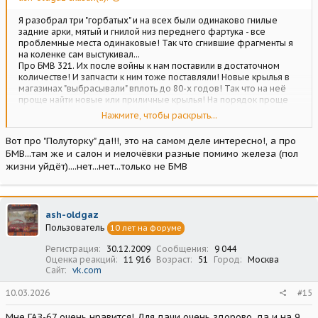
Я разобрал три "горбатых" и на всех были одинаково гнилые
задние арки, мятый и гнилой низ переднего фартука - все
проблемные места одинаковые! Так что сгнившие фрагменты я
на коленке сам выстукивал...
Про БМВ 321. Их после войны к нам поставили в достаточном
количестве! И запчасти к ним тоже поставляли! Новые крылья в
магазинах "выбрасывали" вплоть до 80-х годов! Так что на неё
проще найти новые или приличные крылья! На порядок проще
чем на М-1! Народ у нас запасливый! Ну и общаясь с опытными
Нажмите, чтобы раскрыть...
людьми, они говорили что ту же БМВ сделать в оригинал гораздо
проще чем М-1! Просто купив такую машину Вы рано или поздно
Вот про "Полуторку" да!!!, это на самом деле интересно!, а про
обрастёте знакомыми с такими же машинами, они подскажут где
БМВ...там же и салон и мелочёвки разные помимо железа (пол
найти или сами продадут/поменяют нужные вам вещи.
жизни уйдёт)....нет...нет...только не БМВ
Про более редкие я имел в виду тот же "Москвич"-401, ГАЗ-67 или
"Полуторку".
Хороший 401 может и не реже хорошего "горбатого", но из одной
эпохи с "Победой" - из 50-х, а своими корнями вообще из 30-х
годов, так же как и ГАЗ-67.
ash-oldgaz
ГАЗ-67 тоже хорошо дополняет "Победу" и ГАЗ-69, к нему сейчас
Пользователь
10 лет на форуме
делается много новых деталей, хоть кузов в сборе можно
заказать! Но ходовая часть довольно сложная, если делать все
Регистрация
30.12.2009
Сообщения
9 044
по заводу.
Оценка реакций
11 916
Возраст
51
Город
Москва
Сайт
vk.com
"Полуторка"... Нравится мне "Полуторка"! Она чуть больше
легковой машины. Раму и агрегаты можно найти "из леса", многое
10.03.2026
#15
можно заказать от Форда, что-то по железу начали делать у нас.
Ну и есть две категории людей - одним больше нравится делать
машины, как Денису Петрову, другим больше нравится кататься на
Мне ГАЗ-67 очень нравится! Для дачи очень здорово, да и на 9