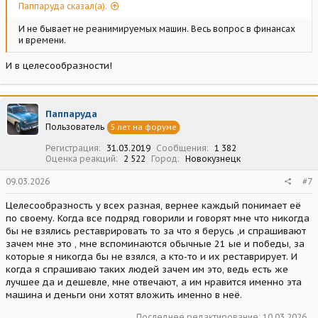
Паппаруда сказал(а):
И не бывает не реанимируемых машин. Весь вопрос в финансах
и времени.
И в целесообразности!
Паппаруда
Пользователь
5 лет на форуме
Регистрация
31.03.2019
Сообщения
1 382
Оценка реакций
2 522
Город
Новокузнецк
09.03.2026
#7
Целесообразность у всех разная, вернее каждый понимает еë
по своему. Когда все подряд говорили и говорят мне что никогда
бы не взялись реставрировать то за что я берусь ,и спрашивают
зачем мне это , мне вспоминаются обычные 21 ые и победы, за
которые я никогда бы не взялся, а кто-то и их реставрирует. И
когда я спрашиваю таких людей зачем им это, ведь есть же
лучшее да и дешевле, мне отвечают, а им нравится именно эта
машина и деньги они хотят вложить именно в неë.
Последнее редактирование:
10.03.2026