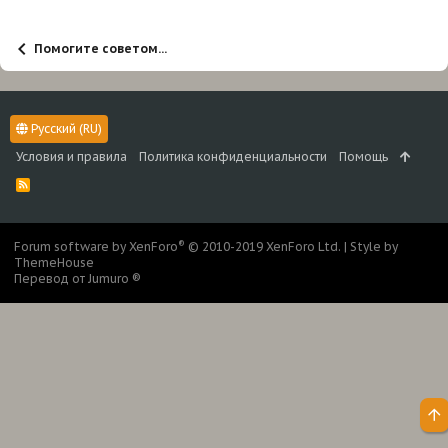
и
:
Помогите советом...
Русский (RU)
Условия и правила
Политика конфиденциальности
Помощь
R
S
S
®
Forum software by XenForo
© 2010-2019 XenForo Ltd.
|
Style by
ThemeHouse
Перевод от Jumuro ®
Ве