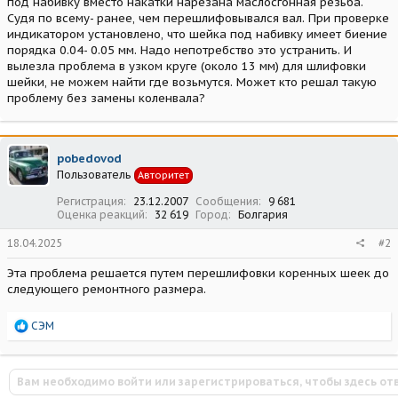
под набивку вместо накатки нарезана маслосгонная резьба.
Судя по всему- ранее, чем перешлифовывался вал. При проверке
индикатором установлено, что шейка под набивку имеет биение
порядка 0.04- 0.05 мм. Надо непотребство это устранить. И
вылезла проблема в узком круге (около 13 мм) для шлифовки
шейки, не можем найти где возьмутся. Может кто решал такую
проблему без замены коленвала?
pobedovod
Пользователь
Авторитет
Регистрация
23.12.2007
Сообщения
9 681
Оценка реакций
32 619
Город
Болгария
18.04.2025
#2
Эта проблема решается путем перешлифовки коренных шеек до
следующего ремонтного размера.
Р
СЭМ
е
а
к
Вам необходимо войти или зарегистрироваться, чтобы здесь от
ц
и