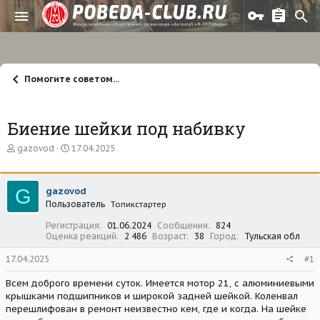
Помогите советом...
Биение шейки под набивку
А
Д
gazovod
17.04.2025
в
а
т
т
о
а
G
gazovod
р
н
Пользователь
т
а
Топикстартер
е
ч
Регистрация
01.06.2024
Сообщения
824
м
а
Оценка реакций
2 486
Возраст
38
Город
Тульская обл
ы
л
а
17.04.2025
#1
Всем доброго времени суток. Имеется мотор 21, с алюминиевыми
крышками подшипников и широкой задней шейкой. Коленвал
перешлифован в ремонт неизвестно кем, где и когда. На шейке