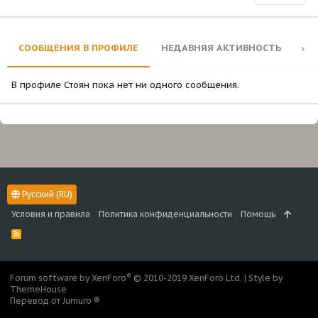
СООБЩЕНИЯ В ПРОФИЛЕ
НЕДАВНЯЯ АКТИВНОСТЬ
КО
В профиле Стоян пока нет ни одного сообщения.
Русский (RU)
Условия и правила
Политика конфиденциальности
Помощь
R
S
S
®
Forum software by XenForo
© 2010-2019 XenForo Ltd.
|
Style by
ThemeHouse
Перевод от Jumuro ®