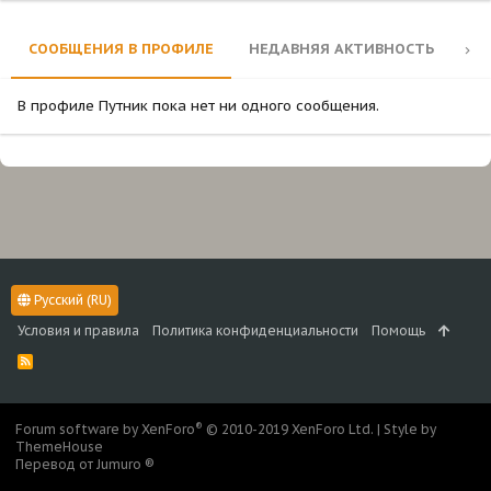
СООБЩЕНИЯ В ПРОФИЛЕ
НЕДАВНЯЯ АКТИВНОСТЬ
КО
В профиле Путник пока нет ни одного сообщения.
Русский (RU)
Условия и правила
Политика конфиденциальности
Помощь
R
S
S
®
Forum software by XenForo
© 2010-2019 XenForo Ltd.
|
Style by
ThemeHouse
Перевод от Jumuro ®