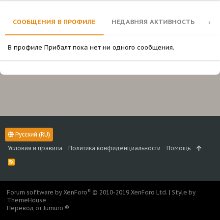
СООБЩЕНИЯ В ПРОФИЛЕ
НЕДАВНЯЯ АКТИВНОСТЬ
КО
В профиле Прибалт пока нет ни одного сообщения.
Русский (RU)
Условия и правила
Политика конфиденциальности
Помощь
R
S
S
®
Forum software by XenForo
© 2010-2019 XenForo Ltd.
|
Style by
ThemeHouse
Перевод от Jumuro ®