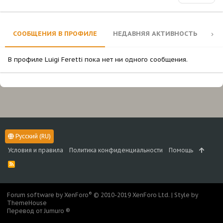
СООБЩЕНИЯ В ПРОФИЛЕ
НЕДАВНЯЯ АКТИВНОСТЬ
КО
В профиле Luigi Feretti пока нет ни одного сообщения.
Русский (RU)
Условия и правила
Политика конфиденциальности
Помощь
R
S
S
®
Forum software by XenForo
© 2010-2019 XenForo Ltd.
|
Style by
ThemeHouse
Перевод от Jumuro ®